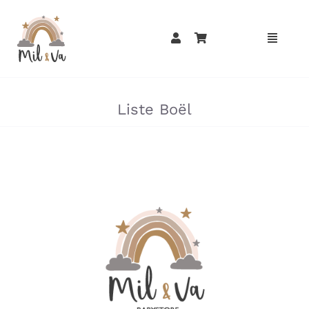
Passer
au
contenu
»
»
Liste Boël