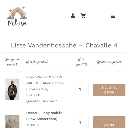
Passer
au
contenu
»
»
Liste Vandenbossche – Chavalle 4
Image du
N° de
Nom du produit
Ajouter au panier
produit
quantité
PhysioCarrier 2 VELVET
GREEN Edition limitée
Ajouter au
(Love Radius)
panier
159.00
€
Quantité désirée:
1
Ocean – Baby mobile
(Flow Amsterdam)
Ajouter au
79.95
€
panier