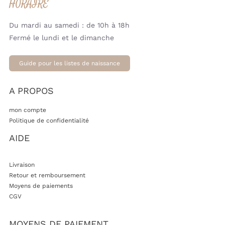
HORAIRE
Produit acheté
Essence Beige (Suavinex)
7.95
€
Du mardi au samedi : de 10h à 18h
Quantité désirée:
1
Fermé le lundi et le dimanche
Gigoteuse Naissance
60cm Ajour Biscuit
Guide pour les listes de naissance
Produit acheté
(Jollein)
50.00
€
Quantité désirée:
1
A PROPOS
Tapis à Langer nomade
mon compte
Gaze de Coton – Olive
Politique de confidentialité
Produit acheté
green (Jollein)
AIDE
20.00
€
Quantité désirée:
1
Livraison
Moustiquaire pour siège-
Retour et remboursement
auto (Jollein)
Moyens de paiements
Produit acheté
6.00
€
CGV
Quantité désirée:
1
MOYENS DE PAIEMENT