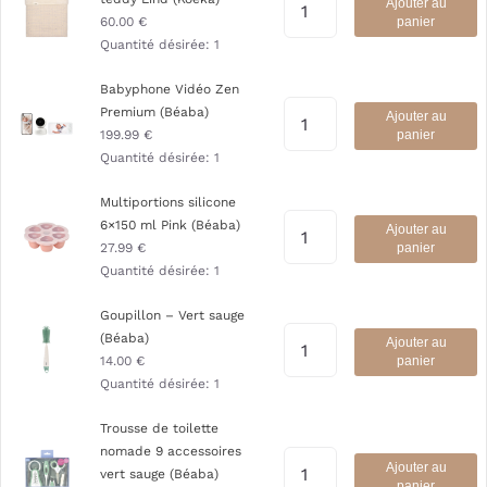
Ajouter au
60.00
€
panier
Quantité désirée:
1
Babyphone Vidéo Zen
Premium (Béaba)
Ajouter au
199.99
€
panier
Quantité désirée:
1
Multiportions silicone
6×150 ml Pink (Béaba)
Ajouter au
27.99
€
panier
Quantité désirée:
1
Goupillon – Vert sauge
(Béaba)
Ajouter au
14.00
€
panier
Quantité désirée:
1
Trousse de toilette
nomade 9 accessoires
Ajouter au
vert sauge (Béaba)
panier