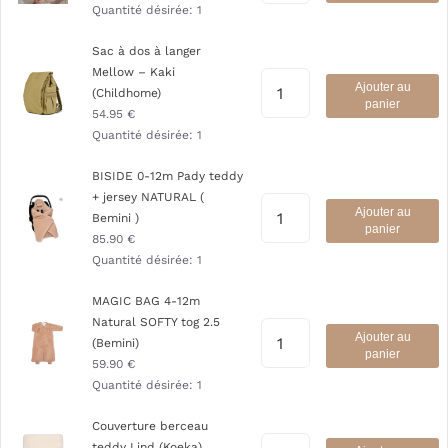
Quantité désirée:
1
Sac à dos à langer
Mellow – Kaki
Ajouter au
(Childhome)
panier
54.95
€
Quantité désirée:
1
BISIDE 0-12m Pady teddy
+ jersey NATURAL (
Ajouter au
Bemini )
panier
85.90
€
Quantité désirée:
1
MAGIC BAG 4-12m
Natural SOFTY tog 2.5
Ajouter au
(Bemini)
panier
59.90
€
Quantité désirée:
1
Couverture berceau
teddy Lind (Koeka)