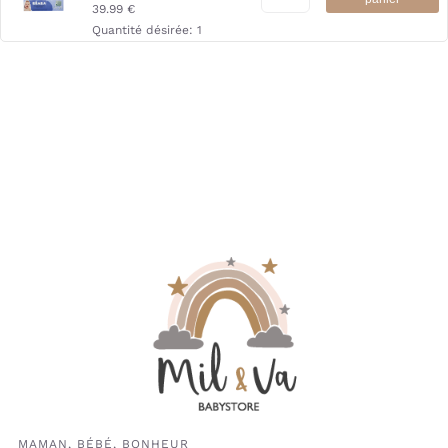
39.99
€
Quantité désirée:
1
Cuddle Towel Adult/Baby
Frosted Almond (Timboo)
Ajouter au
37.90
€
panier
Quantité désirée:
1
Lunettes 0-9 mois
BANDEAU BABY CŒUR
Ajouter au
Lilas (beaba)
panier
34.95
€
Quantité désirée:
1
Lot 4 cuillères 2ème âge
silicone Gris velours/Vert
Ajouter au
sauge (Béaba)
panier
23.95
€
Quantité désirée:
1
PRE-COUVERTS
MAMAN, BÉBÉ, BONHEUR
D’APPRENTISSAGE Vert