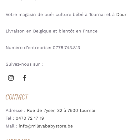
Ajouter au
(SUAVINEX)
panier
13.95
€
Votre magasin de puériculture bébé à Tournai et à
Dour
Quantité désirée:
1
Livraison en Belgique et bientôt en France
Trousse de Soins – Miffy
Family Farm (Jollein)
Produit acheté
20.00
€
Numéro d’entreprise: 0778.743.813
Quantité désirée:
1
Suivez-nous sur :
Couverture UV en Olive
Green – UPF 50+ (Cloby)
Produit acheté
39.95
€
Quantité désirée:
1
CONTACT
Attache-sucette silicone
Colour Essence (Suavinex)
Produit acheté
Adresse :
Rue de l’yser, 32 à 7500 tournai
13.95
€
Quantité désirée:
1
Tel :
0470 72 17 19
Mail :
info@milevababystore.be
Sucette silicone Butterfly
SX Pro 0/6M Colour