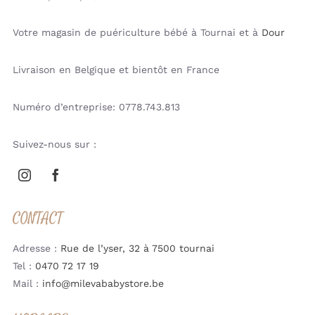
Produit acheté
(Liewood)
29.00
€
Votre magasin de puériculture bébé à Tournai et à
Dour
Quantité désirée:
1
Livraison en Belgique et bientôt en France
Doudou éléphant Georges
beige battements de
Produit acheté
coeur (Flow)
Numéro d’entreprise: 0778.743.813
45.00
€
Quantité désirée:
1
Suivez-nous sur :
Timboo – HOODED
TOWEL XXL (95x95cm) –
FROSTED ALMOND
Produit acheté
(Timboo)
CONTACT
34.95
€
Quantité désirée:
1
Adresse :
Rue de l’yser, 32 à 7500 tournai
Boîte doseuse lait « So
Tel :
0470 72 17 19
Mimi » | Sand (Elhée)
Mail :
info@milevababystore.be
Produit acheté
22.50
€
Quantité désirée:
1