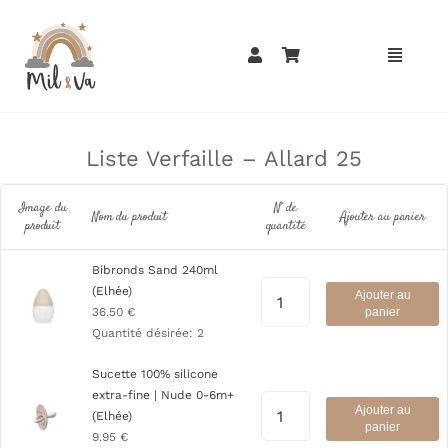
Passer
au
contenu
»
»
Liste Verfaille – Allard 25
Image du
N° de
Nom du produit
Ajouter au panier
produit
quantité
Bibronds Sand 240ml
(Elhée)
Ajouter au
36.50
€
panier
Quantité désirée:
2
Sucette 100% silicone
extra-fine | Nude 0-6m+
Ajouter au
(Elhée)
panier
9.95
€