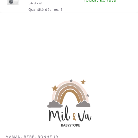
54.95
€
Quantité désirée:
1
Affiche « Mes premières
fois »- Léa Le Pivert (LES
Produit acheté
PETITES DATES)
39.00
€
Quantité désirée:
1
Veilleuse Ruby Warm
Grey (Flow)
Produit acheté
24.95
€
Quantité désirée:
1
Coffret cadeau Parfum
bébé 50ml & doudou
Produit acheté
coeur (Petit Bateau)
49.00
€
Quantité désirée:
1
Thermomètre de bain en
MAMAN, BÉBÉ, BONHEUR
silicone Teddy – Sandy