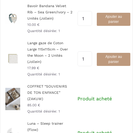
Bavoir Bandana Velvet
Rib – Sea Green/Ivory – 2
Ajouter au
Unités (Jollein)
panier
10.00
€
Quantité désirée:
1
Lange gaze de Coton
Large 115x115cm – Over
the Moon – 2 Unités
Ajouter au
(Jollein)
panier
17.99
€
Quantité désirée:
1
COFFRET “SOUVENIRS
DE TON ENFANCE”
Produit acheté
(ZAKUW)
85.00
€
Quantité désirée:
1
Luna – Sleep trainer
(Flow)
Produit acheté