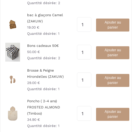
Quantité désirée:
2
bac à glaçons Camel
(ZAKUW)
Ajouter au
19.00
€
panier
Quantité désirée:
1
Bons cadeaux 50€
Ajouter au
50.00
€
panier
Quantité désirée:
2
Brosse & Peigne
Hirondelles (ZAKUW)
Ajouter au
29.00
€
panier
Quantité désirée:
1
Poncho ( 2-4 ans)
FROSTED ALMOND
Ajouter au
(Timboo)
panier
34.90
€
Quantité désirée:
1