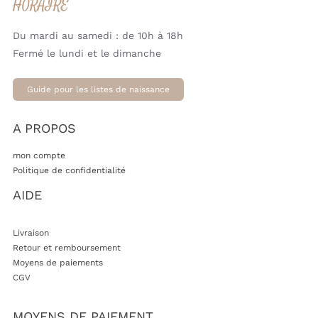
HORAIRE
Couverture UV en
Du mardi au samedi : de 10h à 18h
Peanut/Sandy Stripe –
Produit acheté
UPF 50+ (Cloby)
Fermé le lundi et le dimanche
39.95
€
Quantité désirée:
1
Guide pour les listes de naissance
Jouet de bain bébé –
caoutchouc naturel,
A PROPOS
Produit acheté
baleine (Lassig)
15.95
€
mon compte
Quantité désirée:
1
Politique de confidentialité
AIDE
PINCES ANGLAISES CUIR
BEIGE (Cloby)
Produit acheté
26.95
€
Livraison
Quantité désirée:
1
Retour et remboursement
Moyens de paiements
Food processor – green
CGV
(LABEL)
Produit acheté
24.99
€
MOYENS DE PAIEMENT
Quantité désirée:
1