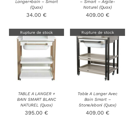
Langer+bain – Smart
– Smart – Argile-
(Quax)
Naturel (Quax)
34.00
€
409.00
€
Rupture de stock
Rupture de stock
DÉTAILS
DÉTAILS
TABLE A LANGER +
Table A Langer Avec
BAIN SMART BLANC
Bain Smart –
NATUREL (Quax)
Stone/eboni (Quax)
395.00
€
409.00
€