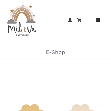
Passer
au
contenu
»
E-Shop