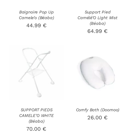
Baignoire Pop Up
Support Pied
Camele’o (Béaba)
Camélé’O Light Mist
(Béaba)
44.99
€
64.99
€
AJOUTER AU
AJOUTER AU
PANIER
/
PANIER
/
DÉTAILS
DÉTAILS
SUPPORT PIEDS
Comfy Bath (Doomoo)
CAMELE’O WHITE
26.00
€
(Béaba)
70.00
€