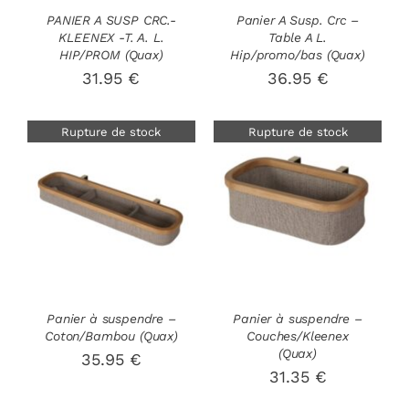
PANIER A SUSP CRC.-
Panier A Susp. Crc –
KLEENEX -T. A. L.
Table A L.
HIP/PROM (Quax)
Hip/promo/bas (Quax)
31.95
€
36.95
€
Rupture de stock
Rupture de stock
DÉTAILS
DÉTAILS
Panier à suspendre –
Panier à suspendre –
Coton/Bambou (Quax)
Couches/Kleenex
(Quax)
35.95
€
31.35
€