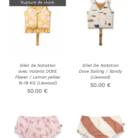
Rupture de stock
CHOIX DES
CE
DÉTAILS
OPTIONS
/
PRODUIT
DÉTAILS
A
PLUSIEURS
VARIATIONS
LES
OPTIONS
Gilet de Natation
Gilet De Natation
avec Volants DOVE
Dove Sailing / Sandy
PEUVENT
Flower / Lemon yellow
(Liewood)
ÊTRE
15-19 KG (Liewood)
50.00
€
CHOISIES
50.00
€
SUR
LA
PAGE
DU
PRODUIT
CHOIX DES
CHOIX DES
CE
CE
OPTIONS
/
OPTIONS
/