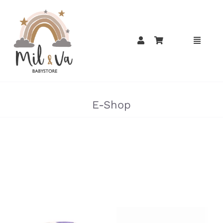
Passer
au
contenu
»
E-Shop