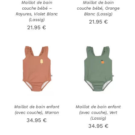
OPTIONS
OPTIONS
Maillot de bain
Maillot de bain
couche bébé –
couche bébé, Orange
PEUVENT
PEUVENT
Rayures, Violet Blanc
Blanc (Lassig)
ÊTRE
ÊTRE
(Lassig)
21.95
€
CHOISIES
CHOISIES
21.95
€
SUR
SUR
LA
LA
PAGE
PAGE
DU
DU
PRODUIT
PRODUIT
CHOIX DES
CHOIX DES
CE
CE
OPTIONS
/
OPTIONS
/
PRODUIT
PRODUIT
DÉTAILS
DÉTAILS
A
A
PLUSIEURS
PLUSIEURS
VARIATIONS.
VARIATIONS
LES
LES
OPTIONS
OPTIONS
Maillot de bain enfant
Maillot de bain enfant
(avec couche), Marron
(avec couche), Vert
PEUVENT
PEUVENT
(Lassig)
ÊTRE
ÊTRE
34.95
€
34.95
€
CHOISIES
CHOISIES
SUR
SUR