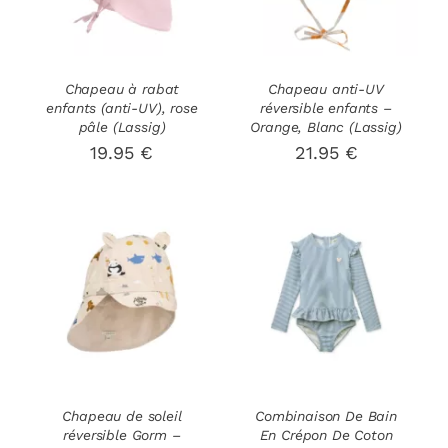
A
A
PLUSIEURS
PLUSIEURS
VARIATIONS.
VARIATIONS
LES
LES
OPTIONS
OPTIONS
Chapeau à rabat
Chapeau anti-UV
enfants (anti-UV), rose
réversible enfants –
PEUVENT
PEUVENT
pâle (Lassig)
Orange, Blanc (Lassig)
ÊTRE
ÊTRE
19.95
€
21.95
€
CHOISIES
CHOISIES
SUR
SUR
LA
LA
PAGE
PAGE
DU
DU
PRODUIT
PRODUIT
CHOIX DES
CHOIX DES
CE
CE
OPTIONS
/
OPTIONS
/
PRODUIT
PRODUIT
DÉTAILS
DÉTAILS
A
A
PLUSIEURS
PLUSIEURS
VARIATIONS.
VARIATIONS
LES
LES
OPTIONS
OPTIONS
Chapeau de soleil
Combinaison De Bain
réversible Gorm –
En Crépon De Coton
PEUVENT
PEUVENT