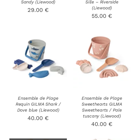
Sandy (Liewood)
Sille – Riverside
ÊTRE
ÊTRE
(Liewood)
29.00
€
CHOISIES
CHOISIES
55.00
€
SUR
SUR
LA
LA
PAGE
PAGE
DU
DU
PRODUIT
PRODUIT
AJOUTER AU
AJOUTER AU
PANIER
/
PANIER
/
DÉTAILS
DÉTAILS
Ensemble de Plage
Ensemble de Plage
Requin GILMA Shark /
Sweethearts GILMA
Dove blue (Liewood)
Sweethearts / Pale
tuscany (Liewood)
40.00
€
40.00
€