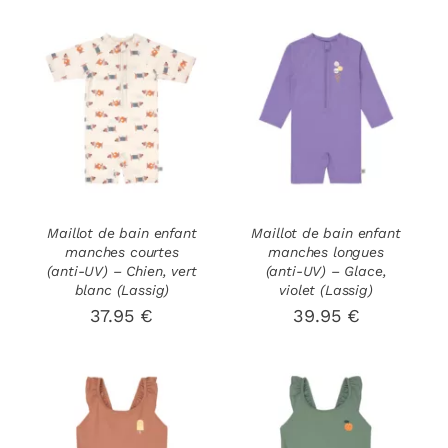
LA
LA
PAGE
PAGE
DU
DU
PRODUIT
PRODUIT
CHOIX DES
CHOIX DES
CE
CE
OPTIONS
/
OPTIONS
/
PRODUIT
PRODUIT
DÉTAILS
DÉTAILS
A
A
PLUSIEURS
PLUSIEURS
VARIATIONS.
VARIATIONS
LES
LES
OPTIONS
OPTIONS
Maillot de bain enfant
Maillot de bain enfant
manches courtes
manches longues
PEUVENT
PEUVENT
(anti-UV) – Chien, vert
(anti-UV) – Glace,
ÊTRE
ÊTRE
blanc (Lassig)
violet (Lassig)
CHOISIES
CHOISIES
37.95
€
39.95
€
SUR
SUR
LA
LA
PAGE
PAGE
DU
DU
PRODUIT
PRODUIT
CHOIX DES
CHOIX DES