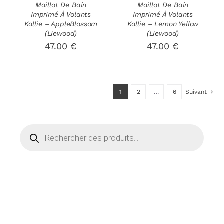
OPTIONS
OPTIONS
Maillot De Bain
Maillot De Bain
Imprimé À Volants
Imprimé À Volants
PEUVENT
PEUVENT
Kallie – AppleBlossom
Kallie – Lemon Yellow
ÊTRE
ÊTRE
(Liewood)
(Liewood)
CHOISIES
CHOISIES
47.00
€
47.00
€
SUR
SUR
LA
LA
PAGE
PAGE
DU
DU
PRODUIT
PRODUIT
1
2
…
6
Suivant
Recherche
de
produits