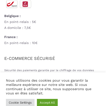
Belgique :
En point-relais : 5€
A domicile : 7,5€
France :
En point-relais : 10€
E-COMMERCE SÉCURISÉ
Sécurité des paiements garantie par le chiffrage de vos données
bancaires
Nous utilisons des cookies pour vous garantir la
meilleure expérience sur notre site web. Si vous
continuez à utiliser ce site, nous supposerons que
vous en êtes satisfait.
© Copyright 2026 | Mil&va Babystore All Rights Reserved
Cookie Settings
Accept All
| Powered by
Communika