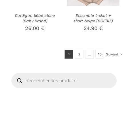
LES
LES
OPTIONS
OPTIONS
PEUVENT
PEUVENT
Cardigan bébé stone
Ensemble t-shirt +
ÊTRE
ÊTRE
(Baby Brand)
short beige (BOEBIZ)
CHOISIES
CHOISIES
26.00
€
24.90
€
SUR
SUR
LA
LA
PAGE
PAGE
DU
DU
1
2
…
10
Suivant
PRODUIT
PRODUIT
Recherche
de
produits