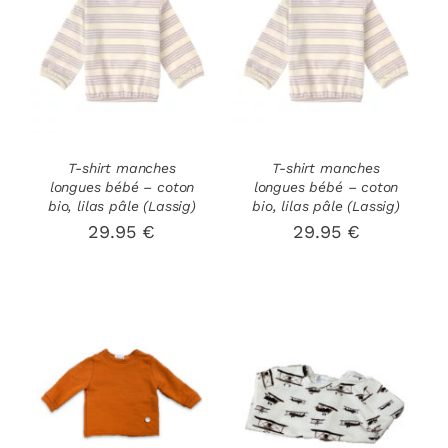
DÉTAILS
DÉTAILS
T-shirt manches
T-shirt manches
longues bébé – coton
longues bébé – coton
bio, lilas pâle (Lassig)
bio, lilas pâle (Lassig)
29.95
€
29.95
€
CHOIX DES
CHOIX DES
CE
CE
OPTIONS
/
OPTIONS
/
PRODUIT
PRODUIT
DÉTAILS
DÉTAILS
A
A