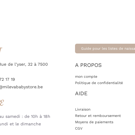
T
Guide pour les listes de naiss
Rue de l’yser, 32 à 7500
A PROPOS
mon compte
72 17 19
Politique de confidentialité
@milevababystore.be
AIDE
RE
Livraison
Retour et remboursement
u samedi : de 10h à 18h
Moyens de paiements
undi et le dimanche
CGV