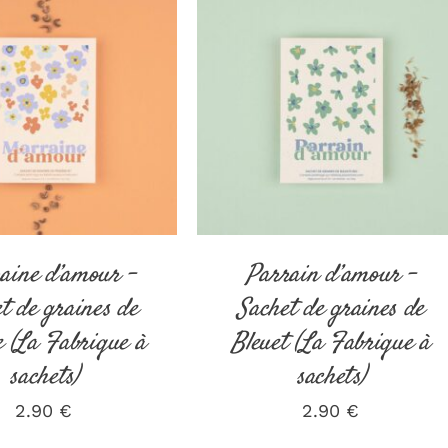
ER AU PANIER
/
AJOUTER AU PANIER
/
DÉTAILS
DÉTAILS
aine d’amour –
Parrain d’amour –
t de graines de
Sachet de graines de
e (La Fabrique à
Bleuet (La Fabrique à
sachets)
sachets)
2.90
€
2.90
€