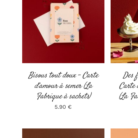
AJOUTER AU PANIER
/
AJOUT
DÉTAILS
Bisous tout doux – Carte
Des f
d’amour à semer (La
Carte 
Fabrique à sachets)
(La Fa
5.90
€