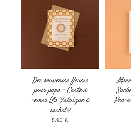
AJOUTER AU PANIER
/
AJOUT
DÉTAILS
Des souvenirs fleuris
Marr
pour papa – Carte à
Sache
semer (La Fabrique à
Pensé
sachets)
5.90
€