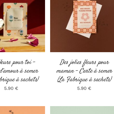
ER AU PANIER
/
AJOUTER AU PANIER
/
DÉTAILS
DÉTAILS
leurs pour toi –
Des jolies fleurs pour
d’amour à semer
maman – Carte à semer
brique à sachets)
(La Fabrique à sachets)
5.90
€
5.90
€