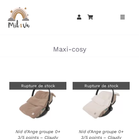
Passer
au
contenu
»
»
Maxi-cosy
Rupture de stock
Rupture de stock
DÉTAILS
DÉTAILS
Nid d’Ange groupe 0+
Nid d’Ange groupe 0+
3/5 points – Cloudy
3/5 points – Cloudy