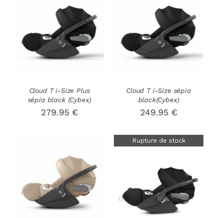
AJOUTER AU
PANIER
/
DÉTAILS
DÉTAILS
Cloud T i-Size Plus
Cloud T i-Size sépia
sépia black (Cybex)
black(Cybex)
279.95
€
249.95
€
Rupture de stock
AJOUTER AU
PANIER
/
DÉTAILS
DÉTAILS