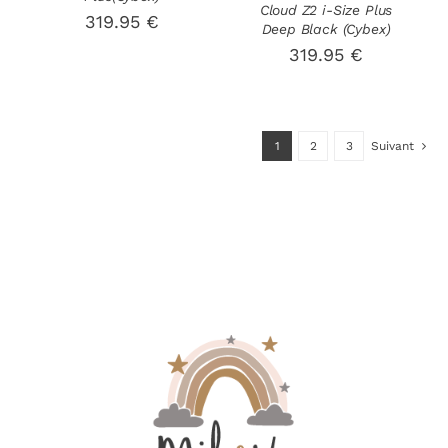
Cloud Z2 i-Size Plus
319.95
€
Deep Black (Cybex)
319.95
€
1
2
3
Suivant