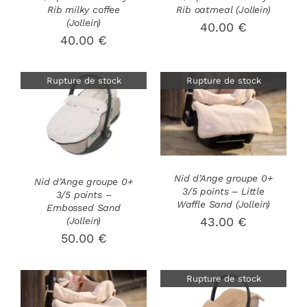
Rib milky coffee
Rib oatmeal (Jollein)
(Jollein)
40.00
€
40.00
€
Rupture de stock
Rupture de stock
DÉTAILS
DÉTAILS
Nid d’Ange groupe 0+
Nid d’Ange groupe 0+
3/5 points – Little
3/5 points –
Waffle Sand (Jollein)
Embossed Sand
43.00
€
(Jollein)
50.00
€
Rupture de stock
AJOUTER AU