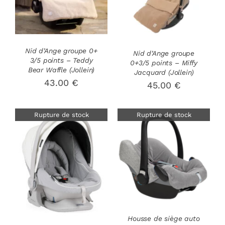
PANIER
/
DÉTAILS
DÉTAILS
Nid d’Ange groupe 0+
Nid d’Ange groupe
3/5 points – Teddy
0+3/5 points – Miffy
Bear Waffle (Jollein)
Jacquard (Jollein)
43.00
€
45.00
€
Rupture de stock
Rupture de stock
DÉTAILS
DÉTAILS
Housse de siège auto