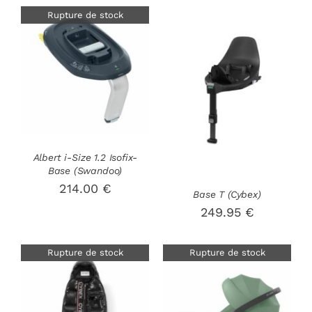
Rupture de stock
DÉTAILS
AJOUTER AU
PANIER
/
DÉTAILS
Albert i-Size 1.2 Isofix-
Base (Swandoo)
214.00
€
Base T (Cybex)
249.95
€
Rupture de stock
Rupture de stock
DÉTAILS
DÉTAILS