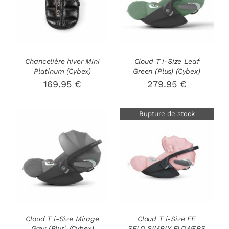
Chancelière hiver Mini
Cloud T i-Size Leaf
Platinum (Cybex)
Green (Plus) (Cybex)
169.95
€
279.95
€
Rupture de stock
AJOUTER AU
PANIER
/
DÉTAILS
DÉTAILS
Cloud T i-Size Mirage
Cloud T i-Size FE
Grey (Plus) (Cybex)
SFLO SIMPLY FLOWERS