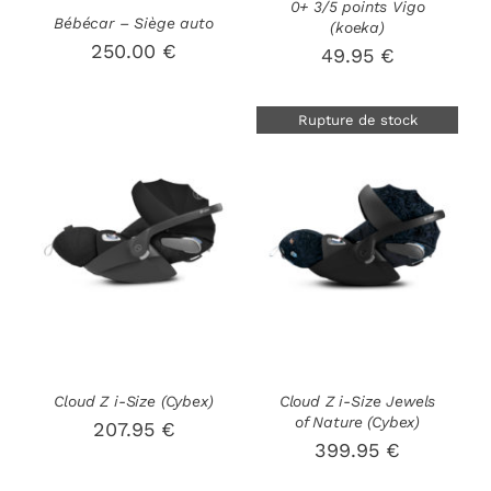
0+ 3/5 points Vigo
Bébécar – Siège auto
(koeka)
250.00
€
49.95
€
Rupture de stock
AJOUTER AU
PANIER
/
DÉTAILS
DÉTAILS
Cloud Z i-Size (Cybex)
Cloud Z i-Size Jewels
of Nature (Cybex)
207.95
€
399.95
€