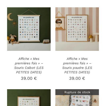
AJOUTER AU
AJOUTER AU
PANIER
/
PANIER
/
DÉTAILS
DÉTAILS
Affiche « Mes
Affiche « Mes
premières fois » –
premières fois » –
Souris Colbat (LES
Souris poudre (LES
PETITES DATES)
PETITES DATES)
39.00
€
39.00
€
Rupture de stock