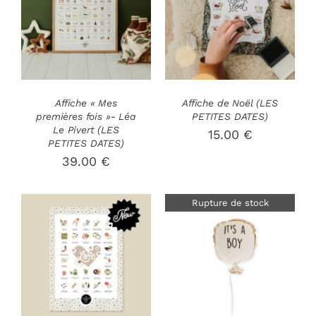
AJOUTER AU
PANIER
/
DÉTAILS
DÉTAILS
Affiche « Mes
Affiche de Noël (LES
premières fois »- Léa
PETITES DATES)
Le Pivert (LES
15.00
€
PETITES DATES)
39.00
€
Rupture de stock
AJOUTER AU
PANIER
/
DÉTAILS
DÉTAILS