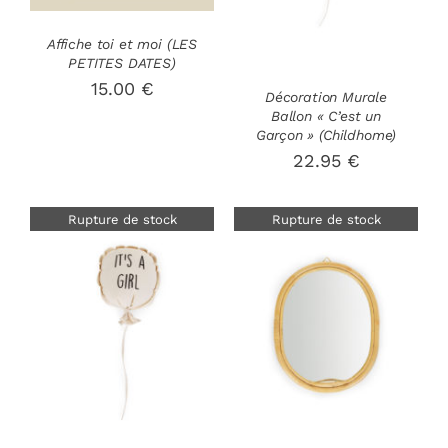
Affiche toi et moi (LES
PETITES DATES)
15.00
€
Décoration Murale
Ballon « C’est un
Garçon » (Childhome)
22.95
€
Rupture de stock
Rupture de stock
DÉTAILS
DÉTAILS