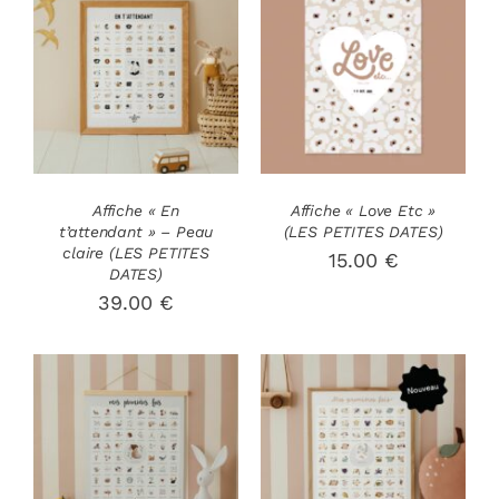
AJOUTER AU
DÉTAILS
PANIER
/
DÉTAILS
Affiche « En
Affiche « Love Etc »
t’attendant » – Peau
(LES PETITES DATES)
claire (LES PETITES
15.00
€
DATES)
39.00
€
AJOUTER AU
AJOUTER AU
PANIER
/
PANIER
/
DÉTAILS
DÉTAILS