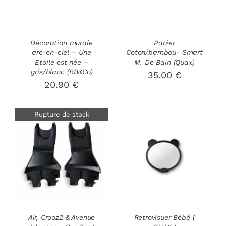
Décoration murale
Panier
arc-en-ciel – Une
Coton/bambou- Smart
Etoile est née –
M. De Bain (Quax)
gris/blanc (BB&Co)
35.00
€
20.90
€
Rupture de stock
AJOUTER AU
DÉTAILS
PANIER
/
DÉTAILS
Air, Crooz2 & Avenue
Retrovisuer Bébé (