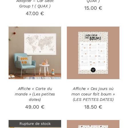
Adapter – Car Seat
QUAX )
Group 1 ( QUAX )
15.00
€
47.00
€
AJOUTER AU
AJOUTER AU
PANIER
/
PANIER
/
DÉTAILS
DÉTAILS
Affiche « Carte du
Affiche « Ces jours où
monde » (Les petites
mon coeur fait boum »
dates)
(LES PETITES DATES)
49.00
€
18.50
€
Rupture de stock