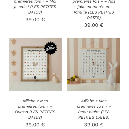
premières fois » – Moi
premières fois » – Nos
je sais ! (LES PETITES
jolis moments en
DATES)
famille (LES PETITES
DATES)
39.00
€
39.00
€
AJOUTER AU
AJOUTER AU
PANIER
/
PANIER
/
DÉTAILS
DÉTAILS
Affiche « Mes
Affiche « Mes
premières fois » –
premières fois » –
Ourson (LES PETITES
Peau claire (LES
DATES)
PETITES DATES)
39.00
€
39.00
€