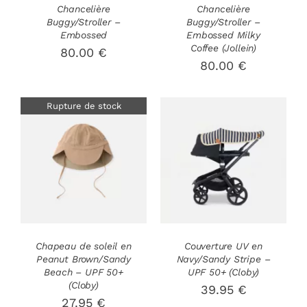
Chancelière
Chancelière
Buggy/Stroller –
Buggy/Stroller –
Embossed
Embossed Milky
Coffee (Jollein)
80.00
€
80.00
€
Rupture de stock
AJOUTER AU
DÉTAILS
PANIER
/
DÉTAILS
Chapeau de soleil en
Couverture UV en
Peanut Brown/Sandy
Navy/Sandy Stripe –
Beach – UPF 50+
UPF 50+ (Cloby)
(Cloby)
39.95
€
27.95
€