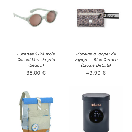
AJOUTER AU
PANIER
/
DÉTAILS
DÉTAILS
Lunettes 9-24 mois
Matelas à langer de
Casual Vert de gris
voyage – Blue Garden
(Beaba)
(Elodie Details)
35.00
€
49.90
€
AJOUTER AU
AJOUTER AU
PANIER
/
PANIER
/
DÉTAILS
DÉTAILS