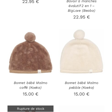
22.95
€
Bavoir à manches
évolutif 2 en 1 –
BigLove (Beaba)
22.95
€
AJOUTER AU
AJOUTER AU
PANIER
/
PANIER
/
DÉTAILS
DÉTAILS
Bonnet bébé Malmo
Bonnet bébé Malmo
caffé (Koeka)
pebble (Koeka)
15.00
€
15.00
€
Rupture de stock