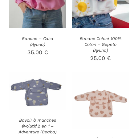
Banane – Casa
Banane Coloré 100%
(Ayuna)
Coton – Gepeto
(Ayuna)
35.00
€
25.00
€
AJOUTER AU
PANIER
/
AJOUTER AU
DÉTAILS
PANIER
/
DÉTAILS
Bavoir à manches
évolutif 2 en 1 –
Adventure (Beaba)