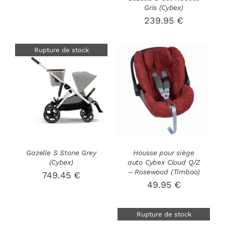
Gris (Cybex)
239.95
€
Rupture de stock
AJOUTER AU
DÉTAILS
PANIER
/
DÉTAILS
Gazelle S Stone Grey
Housse pour siège
(Cybex)
auto Cybex Cloud Q/Z
– Rosewood (Timboo)
749.45
€
49.95
€
Rupture de stock