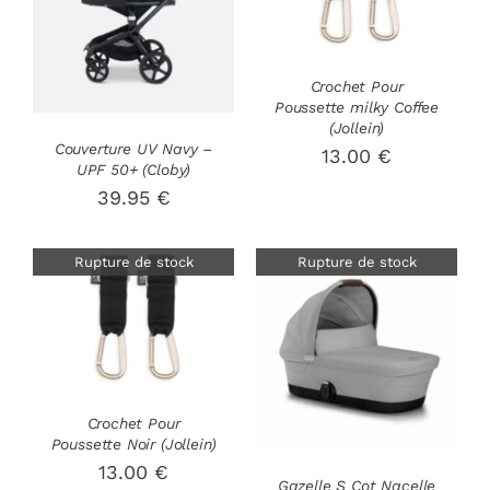
DÉTAILS
PANIER
/
DÉTAILS
Crochet Pour
Poussette milky Coffee
(Jollein)
Couverture UV Navy –
13.00
€
UPF 50+ (Cloby)
39.95
€
Rupture de stock
Rupture de stock
DÉTAILS
DÉTAILS
Crochet Pour
Poussette Noir (Jollein)
13.00
€
Gazelle S Cot Nacelle