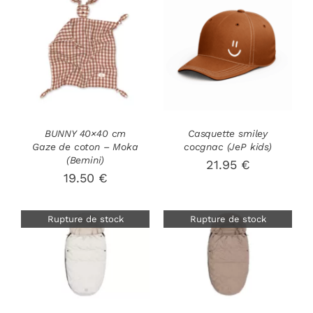
CHOIX DES
CE
DÉTAILS
OPTIONS
/
PRODUIT
DÉTAILS
A
PLUSIEURS
VARIATIONS
LES
BUNNY 40×40 cm
Casquette smiley
OPTIONS
Gaze de coton – Moka
cocgnac (JeP kids)
PEUVENT
(Bemini)
21.95
€
ÊTRE
19.50
€
CHOISIES
SUR
LA
Rupture de stock
Rupture de stock
PAGE
DU
PRODUIT
DÉTAILS
DÉTAILS