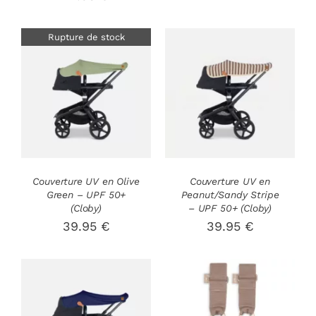
Rupture de stock
AJOUTER AU
DÉTAILS
PANIER
/
DÉTAILS
Couverture UV en Olive
Couverture UV en
Green – UPF 50+
Peanut/Sandy Stripe
(Cloby)
– UPF 50+ (Cloby)
39.95
€
39.95
€
AJOUTER AU
PANIER
/
AJOUTER AU