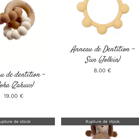
AJOUTER AU PANIER
/
DÉTAILS
DÉTAILS
Anneau de Dentition –
Sun (Jollein)
8.00
€
u de dentition –
oka (Zakuw)
19.00
€
upture de stock
Rupture de stock