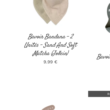
AJOUTER AU PANIER
/
DÉTAILS
AJOUT
Bavoir Bandana – 2
Unités – Sand And Soft
Matcha (Jollein)
Bavoi
9.99
€
R