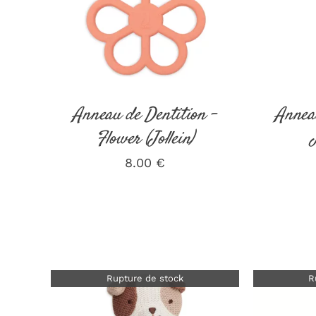
DÉTAILS
Anneau de Dentition –
Annea
Flower (Jollein)
J
8.00
€
Rupture de stock
R