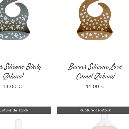
ER AU PANIER
/
DÉTAILS
DÉTAILS
r Silicone Birdy
Bavoir Silicone Love
(Zakuw)
Camel (Zakuw)
14.00
€
14.00
€
upture de stock
Rupture de stock