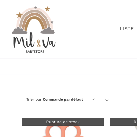
Passer
au
contenu
LISTE
Trier par
Commande par défaut
Rupture de stock
R