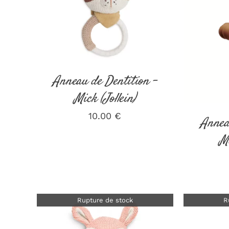
DÉTAILS
Anneau de Dentition –
Mick (Jollein)
10.00
€
Annea
M
Rupture de stock
R