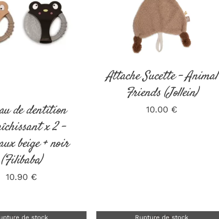
DÉTAILS
DÉTAILS
Attache Sucette – Animal
Friends (Jollein)
au de dentition
10.00
€
îchissant x 2 –
ux beige + noir
(Filibaba)
10.90
€
upture de stock
Rupture de stock