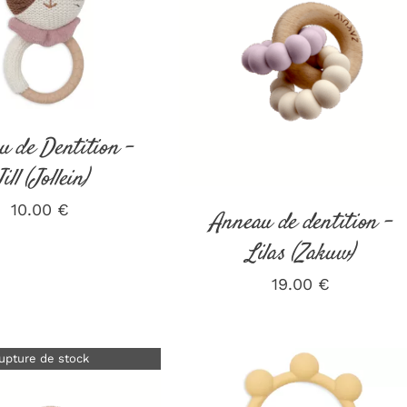
DÉTAILS
DÉTAILS
u de Dentition –
ill (Jollein)
10.00
€
Anneau de dentition –
Lilas (Zakuw)
19.00
€
upture de stock