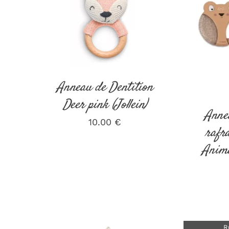
DÉTAILS
Anneau de Dentition
Deer pink (Jollein)
Anne
10.00
€
rafra
Anima
R