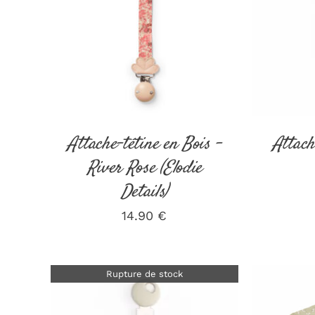
AJOUT
DÉTAILS
Attache-tétine en Bois –
Attach
River Rose (Elodie
Details)
14.90
€
Rupture de stock