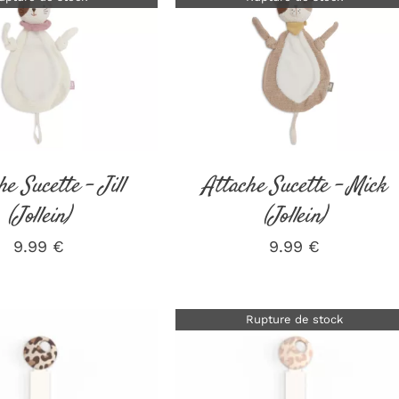
DÉTAILS
DÉTAILS
he Sucette – Jill
Attache Sucette – Mick
(Jollein)
(Jollein)
9.99
€
9.99
€
Rupture de stock