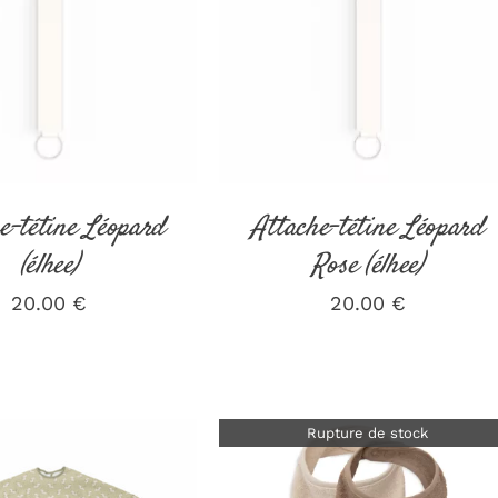
ER AU PANIER
/
DÉTAILS
DÉTAILS
e-tétine Léopard
Attache-tétine Léopard
(élhee)
Rose (élhee)
20.00
€
20.00
€
Rupture de stock