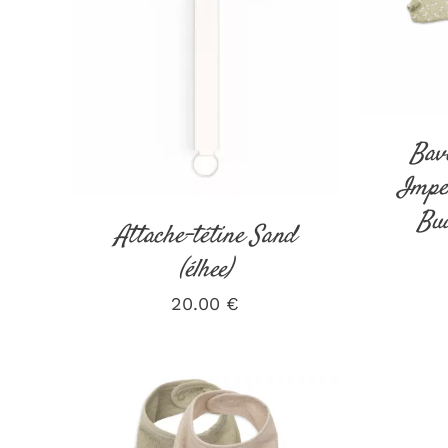
AJOUT
DÉTAILS
Bav
Impe
Bud
Attache-tétine Sand
(élhee)
20.00
€