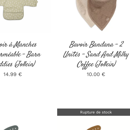
ER AU PANIER
/
DÉTAILS
DÉTAILS
oir à Manches
Bavoir Bandana – 2
rméable – Barn
Unités – Sand And Milky
dies (Jollein)
Coffee (Jollein)
14.99
€
10.00
€
Rupture de stock