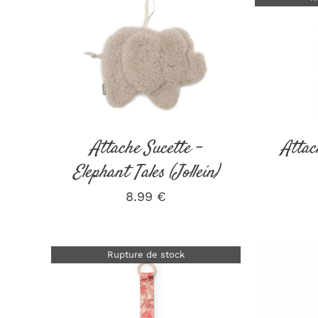
AJOUTER AU PANIER
/
DÉTAILS
Attache Sucette –
Attac
Elephant Tales (Jollein)
8.99
€
Rupture de stock