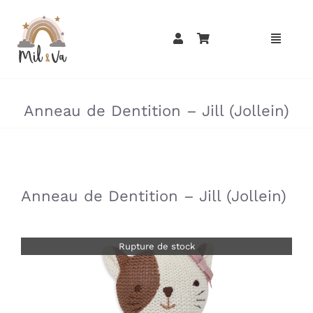
Passer
au
contenu
»
»
Anneau de Dentition – Jill (Jollein)
»
»
Anneau de Dentition – Jill (Jollein)
Rupture de stock