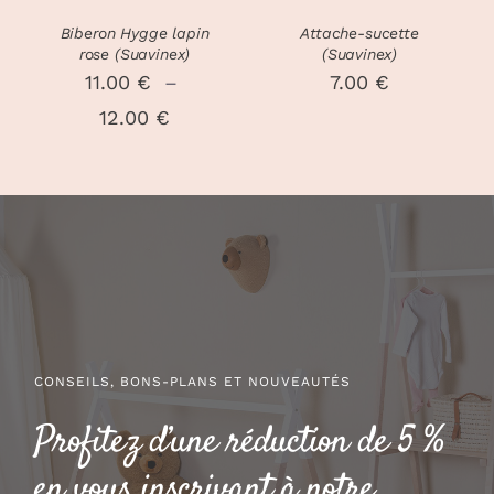
OPTIONS
PEUVENT
Biberon Hygge lapin
Attache-sucette
ÊTRE
rose (Suavinex)
(Suavinex)
CHOISIES
11.00
€
–
7.00
€
SUR
Plage
12.00
€
LA
PAGE
de
DU
prix :
PRODUIT
11.00 €
à
12.00 €
CONSEILS, BONS-PLANS ET NOUVEAUTÉS
Profitez d’une réduction de 5 %
en vous inscrivant à notre