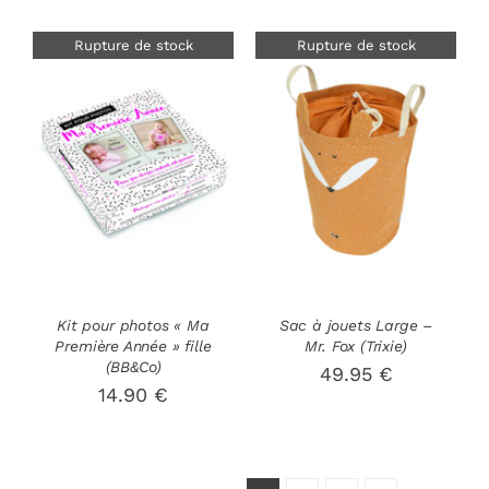
Rupture de stock
Rupture de stock
DÉTAILS
DÉTAILS
Kit pour photos « Ma
Sac à jouets Large –
Première Année » fille
Mr. Fox (Trixie)
(BB&Co)
49.95
€
14.90
€