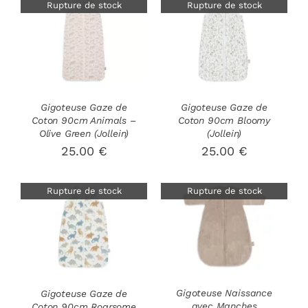
Rupture de stock
Rupture de stock
DÉTAILS
DÉTAILS
Gigoteuse Gaze de
Gigoteuse Gaze de
Coton 90cm Animals –
Coton 90cm Bloomy
Olive Green (Jollein)
(Jollein)
25.00
€
25.00
€
Rupture de stock
Rupture de stock
DÉTAILS
DÉTAILS
Gigoteuse Naissance
Gigoteuse Gaze de
avec Manches
Coton 90cm Roarsome