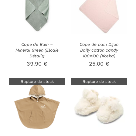
DÉTAILS
DÉTAILS
Cape de Bain –
Cape de bain Dijon
Mineral Green (Elodie
Daily cotton candy
Détails)
100×100 (Koeka)
39.90
€
25.00
€
Rupture de stock
Rupture de stock
DÉTAILS
DÉTAILS