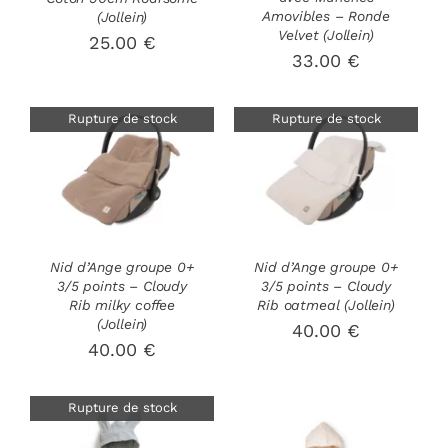
Amovibles – Ronde
(Jollein)
Velvet (Jollein)
25.00
€
33.00
€
Rupture de stock
Rupture de stock
DÉTAILS
DÉTAILS
Nid d’Ange groupe 0+
Nid d’Ange groupe 0+
3/5 points – Cloudy
3/5 points – Cloudy
Rib milky coffee
Rib oatmeal (Jollein)
(Jollein)
40.00
€
40.00
€
Rupture de stock