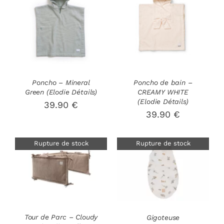
AJOUTER AU
DÉTAILS
PANIER
/
DÉTAILS
Poncho – Mineral
Poncho de bain –
Green (Elodie Détails)
CREAMY WHITE
(Elodie Détails)
39.90
€
39.90
€
Rupture de stock
Rupture de stock
DÉTAILS
DÉTAILS
Tour de Parc – Cloudy
Gigoteuse