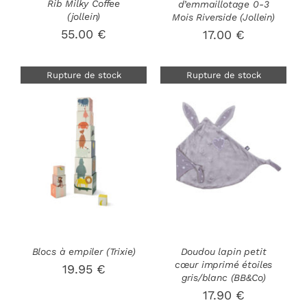
Rib Milky Coffee
d’emmaillotage 0-3
(jollein)
Mois Riverside (Jollein)
55.00
€
17.00
€
Rupture de stock
Rupture de stock
DÉTAILS
DÉTAILS
Blocs à empiler (Trixie)
Doudou lapin petit
cœur imprimé étoiles
19.95
€
gris/blanc (BB&Co)
17.90
€