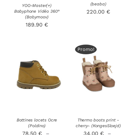
(beaba)
YOO-Master(+)
220.00
€
Babyphone Vidéo 360°
(Babymoov)
189.90
€
Promo!
CHOIX DES
CHOIX DES
CE
CE
OPTIONS
/
OPTIONS
/
PRODUIT
PRODUIT
DÉTAILS
DÉTAILS
A
A
PLUSIEURS
PLUSIEURS
VARIATIONS.
VARIATIONS
LES
LES
OPTIONS
OPTIONS
PEUVENT
PEUVENT
Bottines lacets Ocre
Thermo boots print -
ÊTRE
ÊTRE
(Poldino)
cherry- (KongesSloejd)
CHOISIES
CHOISIES
78.50
€
–
34.00
€
–