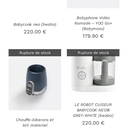
VARIATIONS.
LES
OPTIONS
Babyphone Vidéo
PEUVENT
Nomade – YOO Go+
Babycook neo (beaba)
(Babymoov)
ÊTRE
220.00
€
CHOISIES
179.90
€
SUR
LA
PAGE
Rupture de stock
Rupture de stock
DU
PRODUIT
DÉTAILS
DÉTAILS
LE ROBOT CUISEUR
BABYCOOK NEO®
GREY-WHITE (beaba)
Chauffe-biberons et
220.00
€
lait maternel