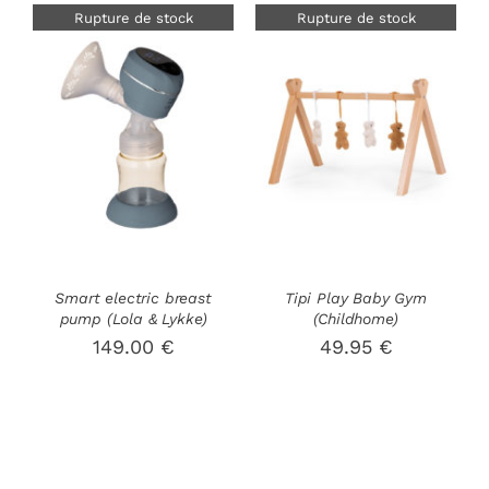
DU
DU
Rupture de stock
Rupture de stock
PRODUIT
PRODUIT
DÉTAILS
DÉTAILS
Smart electric breast
Tipi Play Baby Gym
pump (Lola & Lykke)
(Childhome)
149.00
€
49.95
€