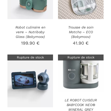
Robot culinaire en
Trousse de soin
verre – Nutribaby
Matcha – ECO
Glass (Babymoov)
(Babymoov)
199.90
€
41.90
€
Rupture de stock
Rupture de stock
DÉTAILS
DÉTAILS
LE ROBOT CUISEUR
BABYCOOK NEO®
MINERAL GREY