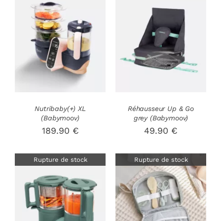
AJOUTER AU
DÉTAILS
PANIER
/
DÉTAILS
Nutribaby(+) XL
Réhausseur Up & Go
(Babymoov)
grey (Babymoov)
189.90
€
49.90
€
Rupture de stock
Rupture de stock
DÉTAILS
DÉTAILS