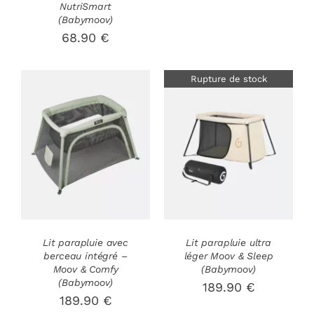
NutriSmart
(Babymoov)
68.90
€
Rupture de stock
AJOUTER AU
PANIER
/
DÉTAILS
DÉTAILS
Lit parapluie avec
Lit parapluie ultra
berceau intégré –
léger Moov & Sleep
Moov & Comfy
(Babymoov)
(Babymoov)
189.90
€
189.90
€