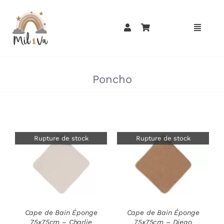
Passer
au
contenu
»
»
Poncho
Rupture de stock
Rupture de stock
DÉTAILS
DÉTAILS
Cape de Bain Éponge
Cape de Bain Éponge
75x75cm – Charlie
75x75cm – Diego