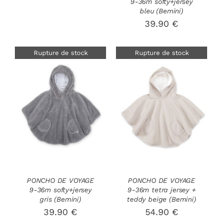
9-36m softy+jersey
bleu (Bemini)
39.90
€
Rupture de stock
Rupture de stock
DÉTAILS
DÉTAILS
PONCHO DE VOYAGE
PONCHO DE VOYAGE
9-36m softy+jersey
9-36m tetra jersey +
gris (Bemini)
teddy beige (Bemini)
39.90
€
54.90
€