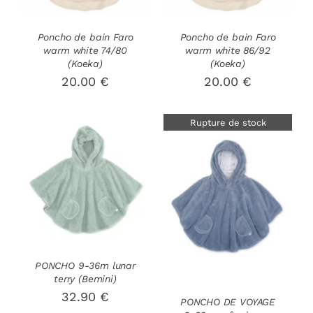
Poncho de bain Faro
Poncho de bain Faro
warm white 74/80
warm white 86/92
(Koeka)
(Koeka)
20.00
€
20.00
€
Rupture de stock
AJOUTER AU
PANIER
/
DÉTAILS
DÉTAILS
PONCHO 9-36m lunar
terry (Bemini)
32.90
€
PONCHO DE VOYAGE