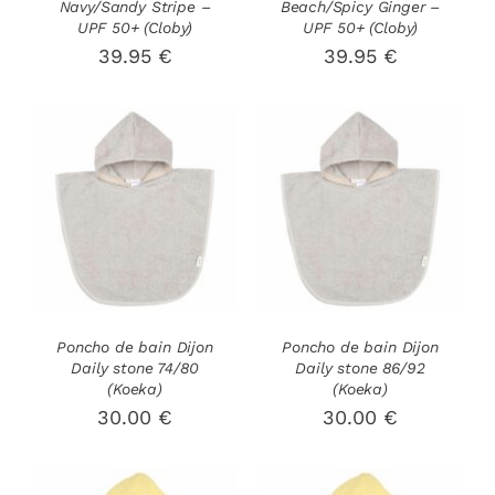
Navy/Sandy Stripe –
Beach/Spicy Ginger –
UPF 50+ (Cloby)
UPF 50+ (Cloby)
39.95
€
39.95
€
AJOUTER AU
AJOUTER AU
PANIER
/
PANIER
/
DÉTAILS
DÉTAILS
Poncho de bain Dijon
Poncho de bain Dijon
Daily stone 74/80
Daily stone 86/92
(Koeka)
(Koeka)
30.00
€
30.00
€