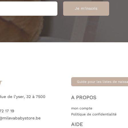
T
Guide pour les listes de naiss
Rue de l’yser, 32 à 7500
A PROPOS
mon compte
72 17 19
Politique de confidentialité
@milevababystore.be
AIDE