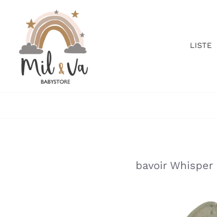
Passer
au
contenu
LISTE
»
»
bavoir Whisper