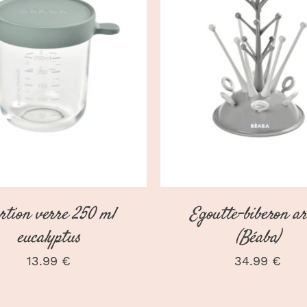
CHOIX DES OPTIONS
DÉTAILS
DÉTAILS
rtion verre 250 ml
Egoutte-biberon ar
eucalyptus
(Béaba)
13.99
€
34.99
€