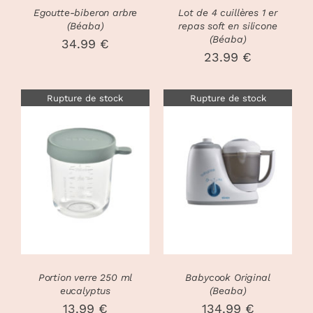
PEUVENT
PEUVENT
Egoutte-biberon arbre
Lot de 4 cuillères 1 er
ÊTRE
ÊTRE
(Béaba)
repas soft en silicone
CHOISIES
CHOISIES
(Béaba)
34.99
€
SUR
SUR
23.99
€
LA
LA
PAGE
PAGE
DU
DU
Rupture de stock
Rupture de stock
PRODUIT
PRODUIT
DÉTAILS
DÉTAILS
Portion verre 250 ml
Babycook Original
eucalyptus
(Beaba)
13.99
€
134.99
€