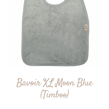
Bavoir XL Moon Blue
(Timboo)