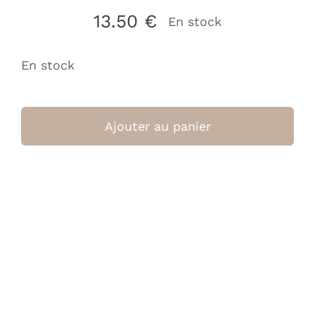
13.50
€
En stock
En stock
quantité
de
Ajouter au panier
Bavoir
XL
Moon
Blue
(Timboo)