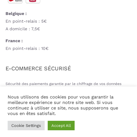
Belgique :
En point-relais : 5€
A domicile : 7,5€
France :
En point-relais : 10€
E-COMMERCE SÉCURISÉ
Sécurité des paiements garantie par le chiffrage de vos données
bancaires
Nous utilisons des cookies pour vous garantir la
meilleure expérience sur notre site web. Si vous
continuez à utiliser ce site, nous supposerons que
vous en êtes satisfait.
© Copyright 2026 | Mil&va Babystore All Rights Reserved
Cookie Settings
Accept All
| Powered by
Communika