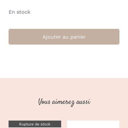
En stock
quantité
de
Ajouter au panier
Béaba
Pixie
Projector
-
Vert
Sauge
(Beaba)
Vous aimerez aussi
Rupture de stock