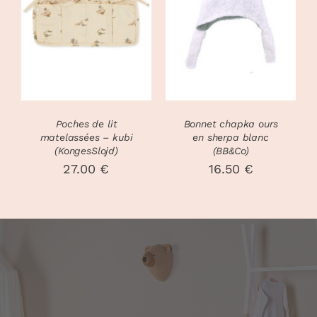
CHOIX DES
CE
DÉTAILS
OPTIONS
/
PRODUIT
DÉTAILS
A
PLUSIEURS
VARIATIONS
LES
OPTIONS
PEUVENT
Poches de lit
Bonnet chapka ours
ÊTRE
matelassées – kubi
en sherpa blanc
CHOISIES
(KongesSlojd)
(BB&Co)
SUR
27.00
€
16.50
€
LA
PAGE
DU
PRODUIT