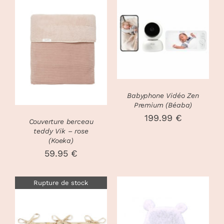
AJOUTER AU
PANIER
/
DÉTAILS
DÉTAILS
Babyphone Vidéo Zen
Premium (Béaba)
199.99
€
Couverture berceau
teddy Vik – rose
(Koeka)
59.95
€
Rupture de stock