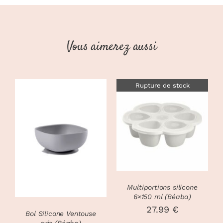
Party,
bleu
vert
Vous aimerez aussi
Rupture de stock
DÉTAILS
AJOUTER AU
PANIER
/
DÉTAILS
Multiportions silicone
6×150 ml (Béaba)
27.99
€
Bol Silicone Ventouse
gris (Béaba)