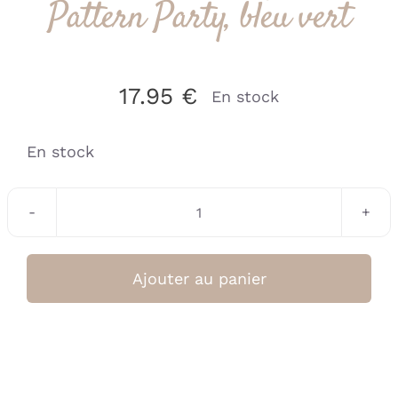
Pattern Party, bleu vert
17.95
€
En stock
En stock
quantité
de
Boîte
Ajouter au panier
à
Goûter
enfants
-
Pattern