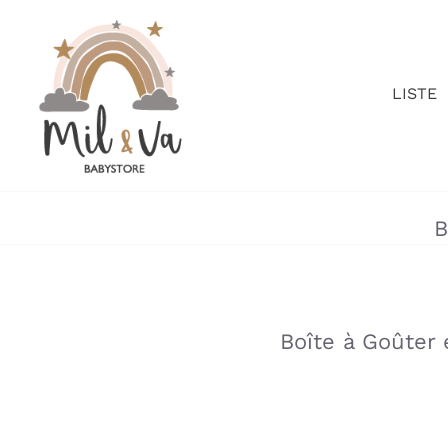
Passer
au
contenu
LISTE
B
»
»
Boîte à Goûter 