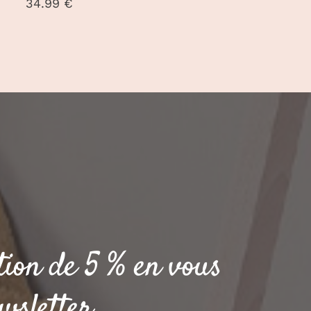
34.99
€
tion de 5 % en vous
wsletter