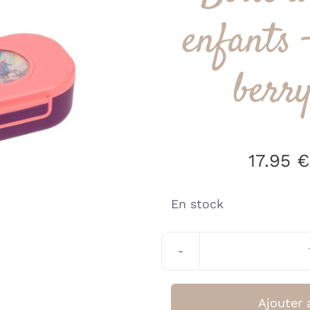
enfants 
berr
17.95
€
En stock
Ajouter 