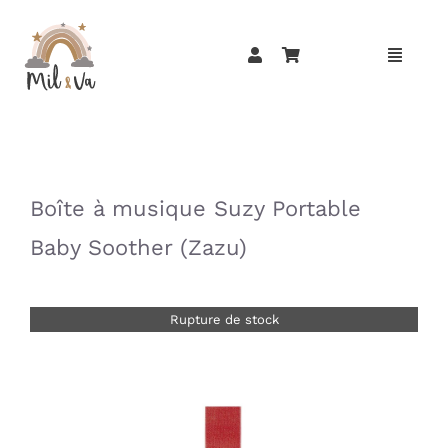
Passer
au
contenu
»
»
Boîte à musique Suzy Portable
Baby Soother (Zazu)
Rupture de stock