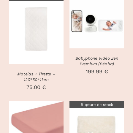
AJOUTER AU
PANIER
/
DÉTAILS
DÉTAILS
Babyphone Vidéo Zen
Premium (Béaba)
199.99
€
Matelas + Tirette –
120*60*11cm
75.00
€
Rupture de stock
CHOIX DES