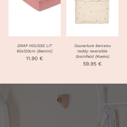
CE
OPTIONS
/
DÉTAILS
PRODUIT
DÉTAILS
A
PLUSIEURS
VARIATIONS.
LES
OPTIONS
PEUVENT
DRAP HOUSSE LIT
Couverture berceau
ÊTRE
60x120cm (Bemini)
teddy reversible
CHOISIES
Grainfield (Koeka)
11.90
€
SUR
59.95
€
LA
PAGE
DU
PRODUIT