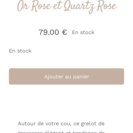
Or Rose et Quartz Rose
79.00
€
En stock
En stock
quantité
de
Ajouter au panier
Bola
de
grossesse
-
Maya
Autour de votre cou, ce grelot de
-
grossesse élégant et tendance de
Or