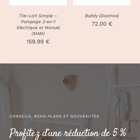
LES
OPTIONS
PEUVENT
Tire-Lait Simple –
Buddy (Doomoo)
ÊTRE
Pompage 2-en-1
72.00
€
CHOISIES
Electrique et Manuel
(MAM)
SUR
LA
159.99
€
PAGE
DU
PRODUIT
CONSEILS, BONS-PLANS ET NOUVEAUTÉS
Profitez d’une réduction de 5 %