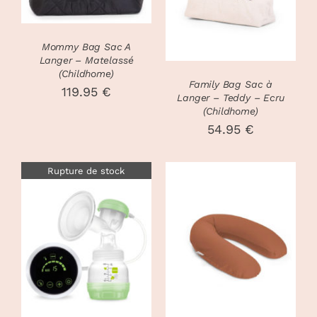
Mommy Bag Sac A
Langer – Matelassé
(Childhome)
Family Bag Sac à
119.95
€
Langer – Teddy – Ecru
(Childhome)
54.95
€
Rupture de stock
CHOIX DES
CE
DÉTAILS
OPTIONS
/
PRODUIT
DÉTAILS
A
PLUSIEURS
VARIATIONS