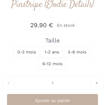
Pinstripe (Elodie Details)
29.90
€
En stock
Taille
0-3 mois
1-2 ans
3-6 mois

6-12 mois
quantité
de
Bonnet
Ajouter au panier