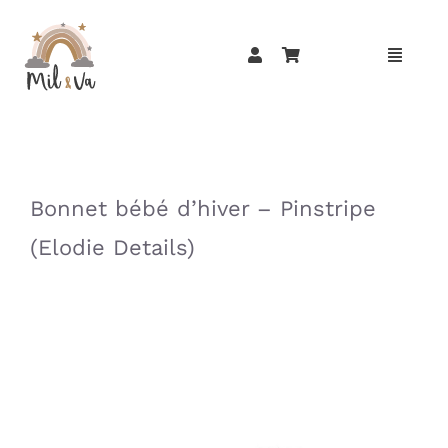
Passer
au
contenu
»
»
Bonnet bébé d’hiver – Pinstripe
(Elodie Details)