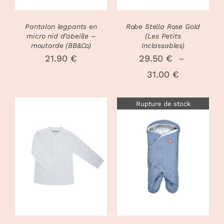
LES
OPTIONS
PEUVENT
Pantalon legpants en
Robe Stella Rose Gold
ÊTRE
micro nid d’abeille –
(Les Petits
CHOISIES
moutarde (BB&Co)
Inclassables)
SUR
21.90
€
29.50
€
–
LA
Plage
31.00
€
PAGE
DU
de
PRODUIT
Rupture de stock
prix :
29.50 €
à
CHOIX DES
31.00 €
CE
OPTIONS
/
DÉTAILS
PRODUIT
DÉTAILS
A
PLUSIEURS
VARIATIONS.
LES
OPTIONS