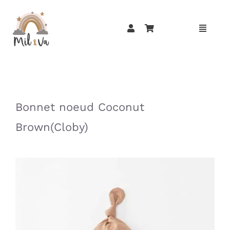
Passer
au
contenu
»
»
Bonnet noeud Coconut
Brown(Cloby)