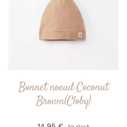
Bonnet noeud Coconut
Brown(Cloby)
14.95
€
En stock