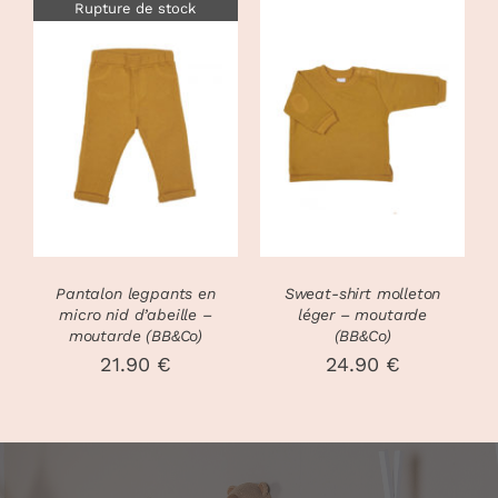
Rupture de stock
prix :
55.00 €
35.00 €
à
à
59.00 €
CHOIX DES
39.00 €
CE
DÉTAILS
OPTIONS
/
PRODUIT
DÉTAILS
A
PLUSIEURS
VARIATIONS
LES
OPTIONS
PEUVENT
Pantalon legpants en
Sweat-shirt molleton
ÊTRE
micro nid d’abeille –
léger – moutarde
CHOISIES
moutarde (BB&Co)
(BB&Co)
SUR
21.90
€
24.90
€
LA
PAGE
DU
PRODUIT