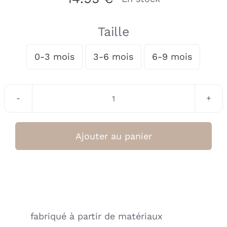
Taille
0-3 mois
3-6 mois
6-9 mois

quantité
de
Bonnet
Ajouter au panier
noeud
Coconut
Brown(Cloby)
fabriqué à partir de matériaux