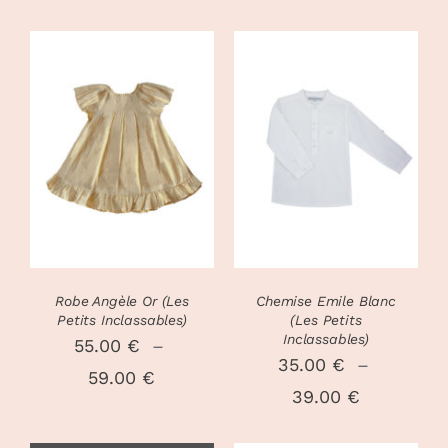
CHOIX DES
CHOIX DES
CE
CE
OPTIONS
/
OPTIONS
/
PRODUIT
PRODUIT
DÉTAILS
DÉTAILS
A
A
PLUSIEURS
PLUSIEURS
VARIATIONS.
VARIATIONS
LES
LES
OPTIONS
OPTIONS
PEUVENT
PEUVENT
Robe Angèle Or (Les
Chemise Emile Blanc
ÊTRE
ÊTRE
Petits Inclassables)
(Les Petits
CHOISIES
CHOISIES
Inclassables)
55.00
€
–
SUR
SUR
35.00
€
–
Plage
59.00
€
LA
LA
Plage
39.00
€
PAGE
PAGE
de
DU
DU
de
prix :
PRODUIT
PRODUIT