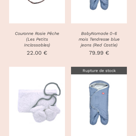
Couronne Rosie Pêche
BabyNomade 0-6
(Les Petits
mois Tendresse blue
Inclassables)
jeans (Red Castle)
22.00
€
79.99
€
Rupture de stock
CHOIX DES
CE
OPTIONS
/
DÉTAILS
PRODUIT
DÉTAILS
A
PLUSIEURS
VARIATIONS.
LES