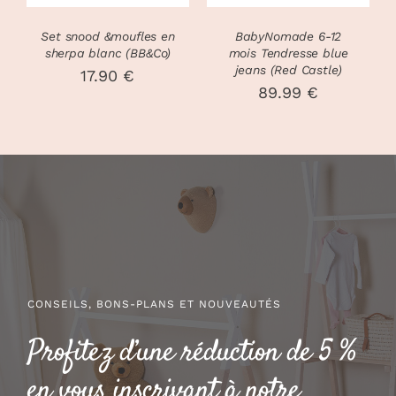
OPTIONS
PEUVENT
Set snood &moufles en
BabyNomade 6-12
ÊTRE
sherpa blanc (BB&Co)
mois Tendresse blue
CHOISIES
jeans (Red Castle)
17.90
€
SUR
89.99
€
LA
PAGE
DU
PRODUIT
CONSEILS, BONS-PLANS ET NOUVEAUTÉS
Profitez d’une réduction de 5 %
en vous inscrivant à notre