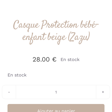
Casque Protection bébé-
enfant beige (Zazu)
28.00
€
En stock
En stock
quantité
de
Casque
Ajouter au panier