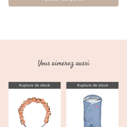
Protection
bébé-
enfant
beige
(Zazu)
Vous aimerez aussi
Rupture de stock
Rupture de stock
DÉTAILS
DÉTAILS