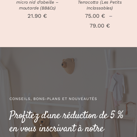
ÊTRE
micro nid d’abeille –
Terracotta (Les Petits
CHOISIES
moutarde (BB&Co)
Inclassables)
SUR
21.90
€
75.00
€
–
LA
Plage
79.00
€
PAGE
DU
de
PRODUIT
prix :
75.00 €
à
79.00 €
CONSEILS, BONS-PLANS ET NOUVEAUTÉS
Profitez d’une réduction de 5 %
en vous inscrivant à notre