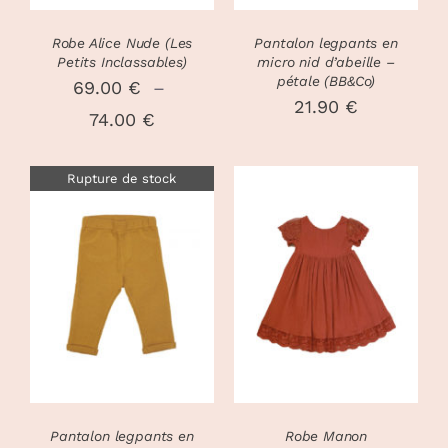
OPTIONS
OPTIONS
PEUVENT
PEUVENT
Robe Alice Nude (Les
Pantalon legpants en
ÊTRE
ÊTRE
Petits Inclassables)
micro nid d’abeille –
CHOISIES
CHOISIES
pétale (BB&Co)
69.00
€
–
SUR
SUR
21.90
€
Plage
74.00
€
LA
LA
PAGE
PAGE
de
DU
DU
Rupture de stock
prix :
PRODUIT
PRODUIT
69.00 €
à
CHOIX DES
74.00 €
CE
DÉTAILS
OPTIONS
/
PRODUIT
DÉTAILS
A
PLUSIEURS
VARIATIONS
LES
OPTIONS
PEUVENT
Pantalon legpants en
Robe Manon