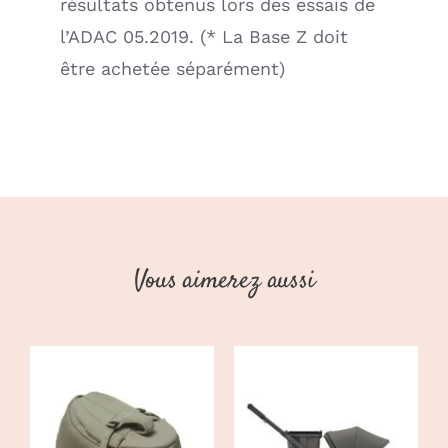
résultats obtenus lors des essais de
l’ADAC 05.2019. (* La Base Z doit
être achetée séparément)
Vous aimerez aussi
CHOIX DES
CE
OPTIONS
/
CHOIX DES