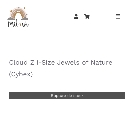
Passer
au
contenu
»
»
Cloud Z i-Size Jewels of Nature
(Cybex)
Rupture de stock