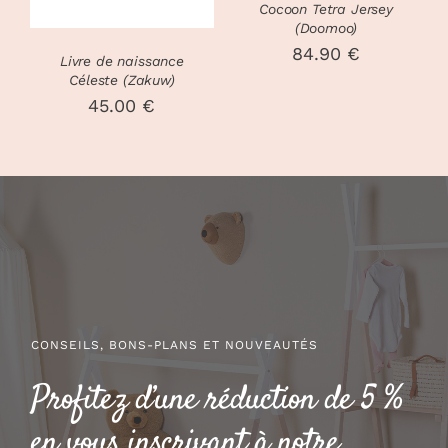
OPTIONS
Cocoon Tetra Jersey
LES
(Doomoo)
PEUVENT
OPTIONS
ÊTRE
84.90
€
PEUVENT
Livre de naissance
CHOISIES
ÊTRE
Céleste (Zakuw)
SUR
CHOISIES
45.00
€
LA
SUR
PAGE
LA
DU
PAGE
PRODUIT
DU
PRODUIT
CONSEILS, BONS-PLANS ET NOUVEAUTÉS
Profitez d’une réduction de 5 %
en vous inscrivant à notre