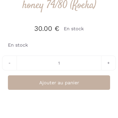
honey 74/80 (Koeka)
30.00
€
En stock
En stock
quantité
de
Combinaison
Ajouter au panier
bébé
Faro
honey
74/80
(Koeka)