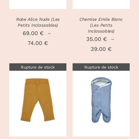
LES
LES
OPTIONS
OPTIONS
PEUVENT
PEUVENT
Robe Alice Nude (Les
Chemise Emile Blanc
ÊTRE
ÊTRE
Petits Inclassables)
(Les Petits
CHOISIES
CHOISIES
Inclassables)
69.00
€
–
SUR
SUR
35.00
€
–
Plage
74.00
€
LA
LA
Plage
39.00
€
PAGE
PAGE
de
DU
DU
de
prix :
PRODUIT
PRODUIT
Rupture de stock
Rupture de stock
prix :
69.00 €
35.00 €
à
à
74.00 €
39.00 €
DÉTAILS
DÉTAILS