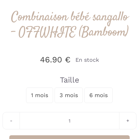
Combinaison bébé sangallo
– OFFWHITE (Bamboom)
46.90
€
En stock
Taille
1 mois
3 mois
6 mois

quantité
de