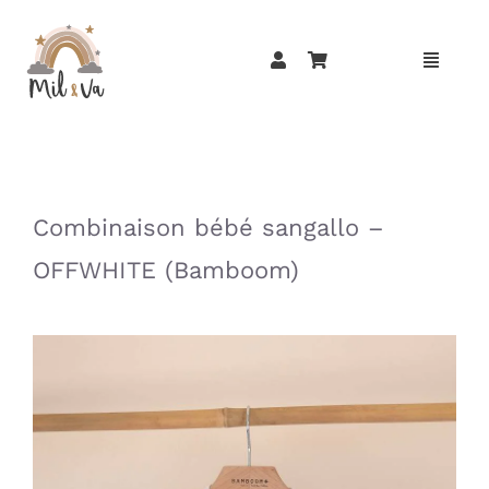
Passer
au
contenu
»
»
Combinaison bébé sangallo –
OFFWHITE (Bamboom)