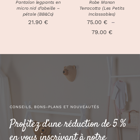
PEUVENT
PEUVENT
Pantalon legpants en
Robe Manon
ÊTRE
ÊTRE
micro nid d’abeille –
Terracotta (Les Petits
CHOISIES
CHOISIES
pétale (BB&Co)
Inclassables)
SUR
SUR
21.90
€
75.00
€
–
LA
LA
Plage
79.00
€
PAGE
PAGE
DU
DU
de
PRODUIT
PRODUIT
prix :
75.00 €
à
79.00 €
CONSEILS, BONS-PLANS ET NOUVEAUTÉS
Profitez d’une réduction de 5 %
en vous inscrivant à notre