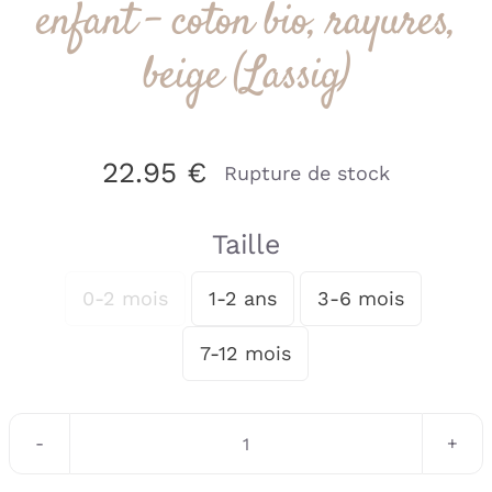
enfant – coton bio, rayures,
beige (Lassig)
22.95
€
Rupture de stock
Taille
0-2 mois
1-2 ans
3-6 mois

7-12 mois
quantité
de