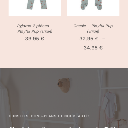
PLUSIEURS
PLUSIEURS
VARIATIONS.
VARIATIONS
LES
LES
OPTIONS
OPTIONS
PEUVENT
PEUVENT
Pyjama 2 pièces –
Onesie – Playful Pup
ÊTRE
ÊTRE
Playful Pup (Trixie)
(Trixie)
CHOISIES
CHOISIES
39.95
€
32.95
€
–
SUR
SUR
Plage
34.95
€
LA
LA
PAGE
PAGE
de
DU
DU
prix :
PRODUIT
PRODUIT
32.95 €
à
34.95 €
CONSEILS, BONS-PLANS ET NOUVEAUTÉS