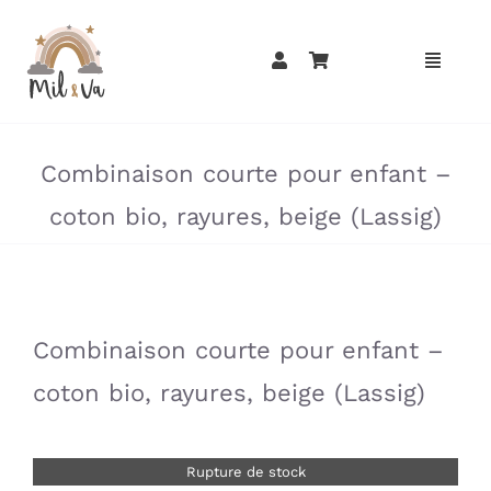
Passer
au
contenu
»
»
Combinaison courte pour enfant –
coton bio, rayures, beige (Lassig)
»
»
Combinaison courte pour enfant –
coton bio, rayures, beige (Lassig)
Rupture de stock