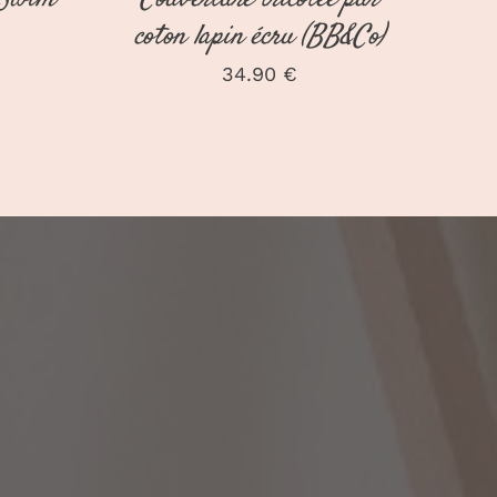
coton lapin écru (BB&Co)
34.90
€