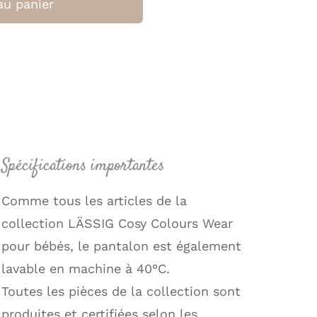
au panier
Couverture
Berceau
75x100cm
-
On
the
Go
(Jollein)
Spécifications importantes
Comme tous les articles de la
collection LÄSSIG Cosy Colours Wear
pour bébés, le pantalon est également
lavable en machine à 40°C.
Toutes les pièces de la collection sont
produites et certifiées selon les