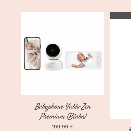
AJOUTER AU PANIER
/
DÉTAILS
Babyphone Vidéo Zen
Premium (Béaba)
199.99
€
M