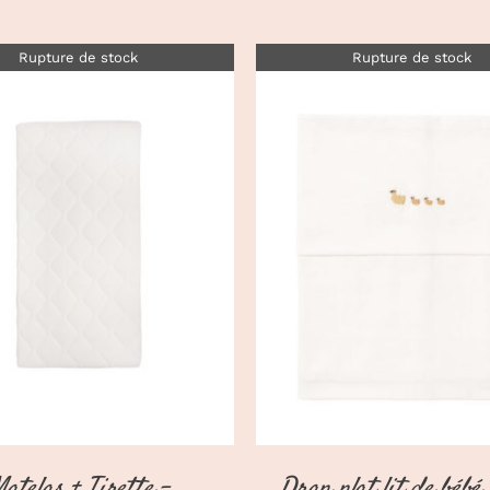
Rupture de stock
Rupture de stock
DÉTAILS
DÉTAILS
atelas + Tirette –
Drap plat lit de béb