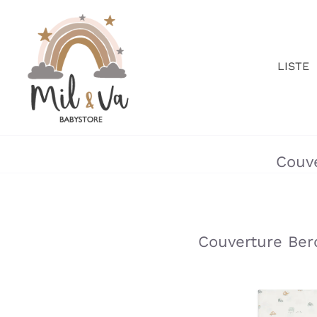
Passer
au
contenu
LISTE
Couve
»
»
Couverture Ber