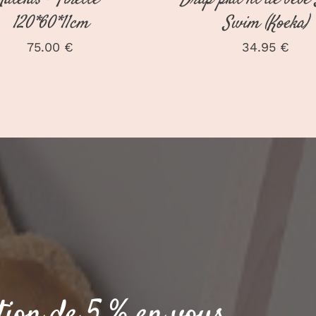
120*60*11cm
Swim (Koeka)
75.00
€
34.95
€
tion de 5 % en vous