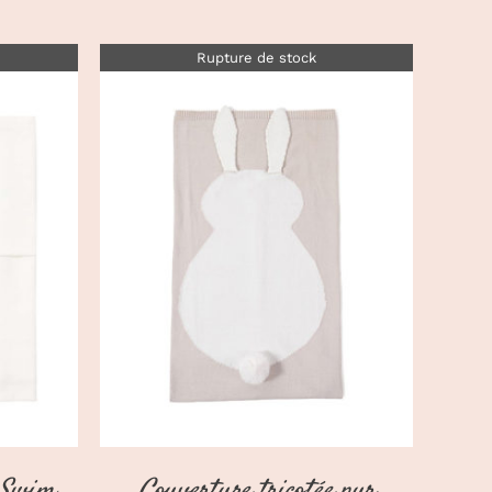
Rupture de stock
DÉTAILS
é Swim
Couverture tricotée pur