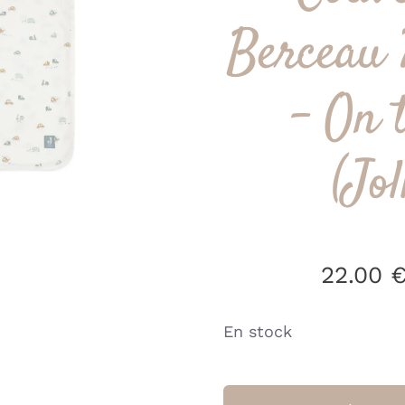
Berceau
– On 
(Jol
22.00
En stock