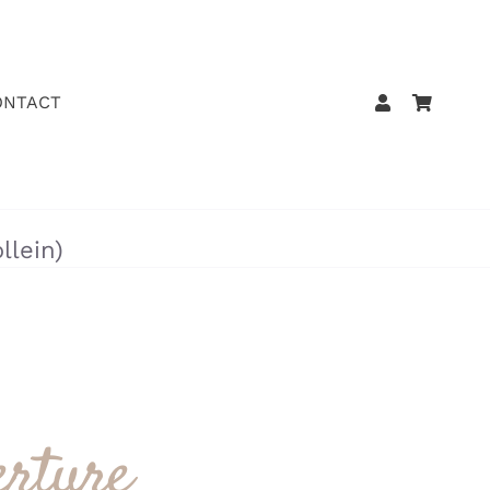
ONTACT
llein)
erture