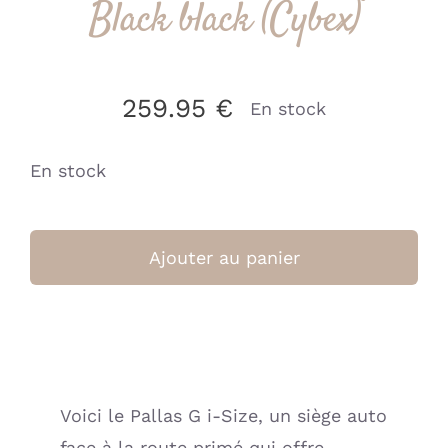
Black black (Cybex)
259.95
€
En stock
En stock
quantité
de
Ajouter au panier
CYBEX
Pallas
G2
Magic
Black
Voici le Pallas G i-Size, un siège auto
black
face à la route primé qui offre
(Cybex)