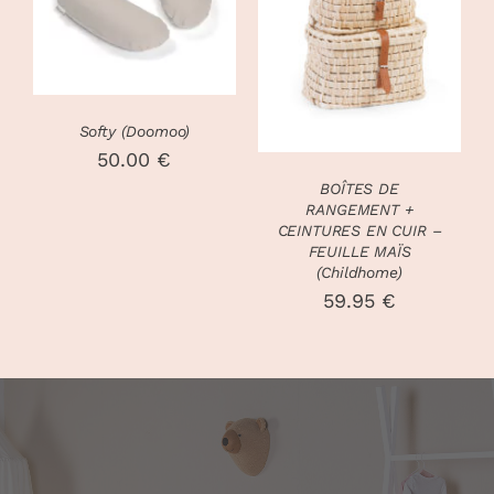
PRODUIT
DÉTAILS
DÉTAILS
A
PLUSIEURS
VARIATIONS.
LES
OPTIONS
Softy (Doomoo)
PEUVENT
50.00
€
ÊTRE
BOÎTES DE
CHOISIES
RANGEMENT +
SUR
CEINTURES EN CUIR –
LA
FEUILLE MAÏS
PAGE
(Childhome)
DU
59.95
€
PRODUIT