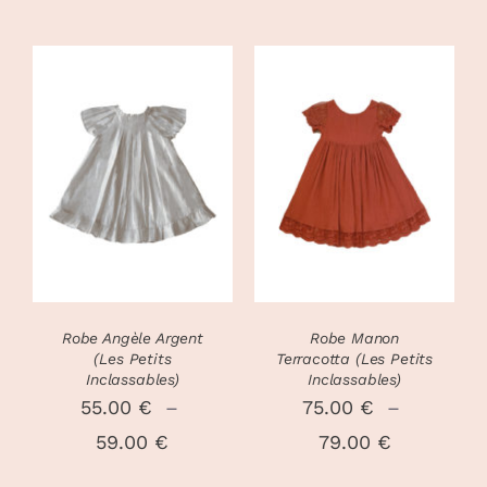
CHOIX DES
CHOIX DES
CE
CE
OPTIONS
/
OPTIONS
/
PRODUIT
PRODUIT
DÉTAILS
DÉTAILS
A
A
PLUSIEURS
PLUSIEURS
VARIATIONS.
VARIATIONS
LES
LES
OPTIONS
OPTIONS
PEUVENT
PEUVENT
Robe Angèle Argent
Robe Manon
ÊTRE
ÊTRE
(Les Petits
Terracotta (Les Petits
CHOISIES
CHOISIES
Inclassables)
Inclassables)
SUR
SUR
55.00
€
–
75.00
€
–
LA
LA
Plage
Plage
59.00
€
79.00
€
PAGE
PAGE
DU
DU
de
de