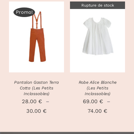
PRODUIT
PRODUIT
Rupture de stock
prix :
prix :
Promo!
55.00 €
75.00 €
à
à
CHOIX DES
59.00 €
79.00 €
CE
OPTIONS
/
DÉTAILS
PRODUIT
DÉTAILS
A
PLUSIEURS
VARIATIONS.
LES
OPTIONS
PEUVENT
Pantalon Gaston Terra
Robe Alice Blanche
ÊTRE
Cotta (Les Petits
(Les Petits
CHOISIES
Inclassables)
Inclassables)
SUR
28.00
€
–
69.00
€
–
LA
Plage
Plage
30.00
€
74.00
€
PAGE
DU
de
de
PRODUIT
prix :
prix :