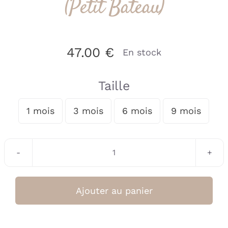
(Petit Bateau)
47.00
€
En stock
Taille
1 mois
3 mois
6 mois
9 mois

quantité
de
DORS
Ajouter au panier
BIEN
CHARME