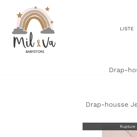
Passer
au
contenu
LISTE
Drap-ho
»
»
Drap-housse Je
Rupture 