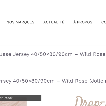
NOS MARQUES
ACTUALITÉ
À PROPOS
C
»
»
usse Jersey 40/50×80/90cm – Wild Rose (
rsey 40/50×80/90cm – Wild Rose (Jollei
Drap-
de stock