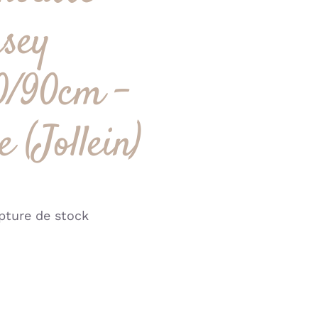
rsey
0/90cm –
 (Jollein)
pture de stock