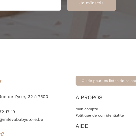
T
Guide pour les listes de naiss
Rue de l’yser, 32 à 7500
A PROPOS
mon compte
72 17 19
Politique de confidentialité
@milevababystore.be
AIDE
RE