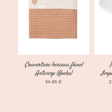
CH
DÉTAILS
Couverture berceau flanel
Antwerp (Koeka)
Impe
54.95
€
2