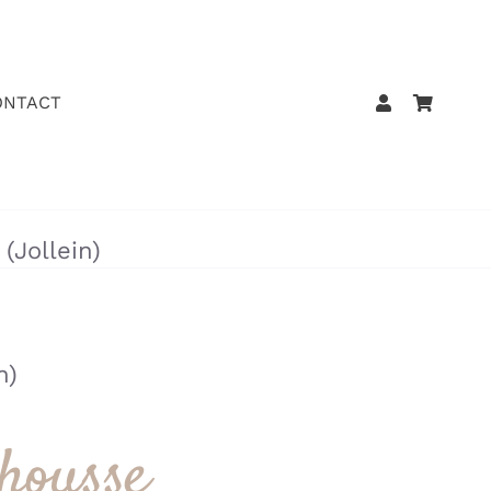
ONTACT
Jollein)
n)
housse