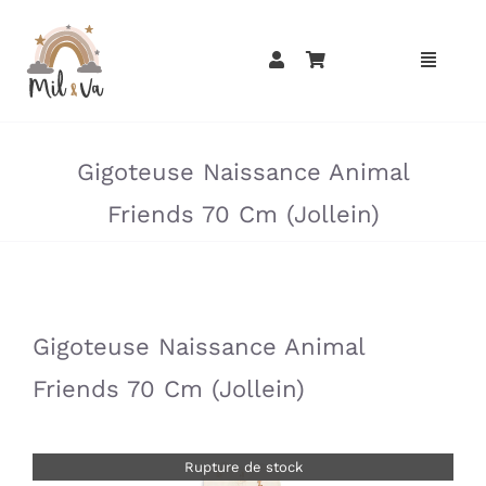
Passer
au
contenu
»
»
Gigoteuse Naissance Animal
Friends 70 Cm (Jollein)
»
»
Gigoteuse Naissance Animal
Friends 70 Cm (Jollein)
Rupture de stock