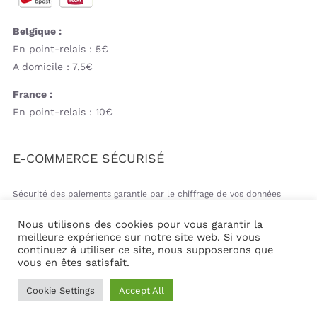
Belgique :
En point-relais : 5€
A domicile : 7,5€
France :
En point-relais : 10€
E-COMMERCE SÉCURISÉ
Sécurité des paiements garantie par le chiffrage de vos données
bancaires
Nous utilisons des cookies pour vous garantir la
meilleure expérience sur notre site web. Si vous
continuez à utiliser ce site, nous supposerons que
vous en êtes satisfait.
© Copyright 2026 | Mil&va Babystore All Rights Reserved
Cookie Settings
Accept All
| Powered by
Communika