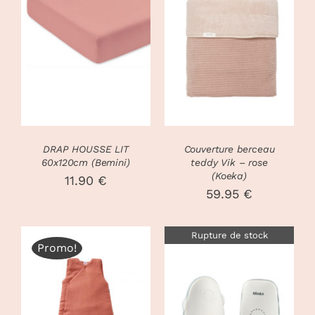
CHOIX DES
CE
OPTIONS
/
DÉTAILS
PRODUIT
DÉTAILS
A
PLUSIEURS
VARIATIONS.
LES
OPTIONS
PEUVENT
DRAP HOUSSE LIT
Couverture berceau
ÊTRE
60x120cm (Bemini)
teddy Vik – rose
CHOISIES
(Koeka)
11.90
€
SUR
59.95
€
LA
PAGE
DU
Rupture de stock
Promo!
PRODUIT
CHOIX DES
CE
OPTIONS
/
DÉTAILS