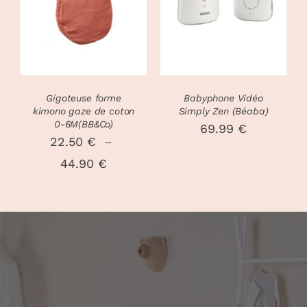
PRODUIT
DÉTAILS
A
PLUSIEURS
VARIATIONS.
LES
OPTIONS
PEUVENT
Gigoteuse forme
Babyphone Vidéo
ÊTRE
kimono gaze de coton
Simply Zen (Béaba)
CHOISIES
0-6M(BB&Co)
69.99
€
SUR
22.50
€
–
LA
Plage
44.90
€
PAGE
DU
de
PRODUIT
prix :
22.50 €
à
44.90 €