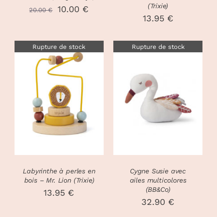
(Trixie)
Le
Le
10.00
€
20.00
€
13.95
€
prix
prix
initial
actuel
Rupture de stock
Rupture de stock
était :
est :
20.00 €.
10.00 €.
DÉTAILS
DÉTAILS
Labyrinthe à perles en
Cygne Susie avec
bois – Mr. Lion (Trixie)
ailes multicolores
(BB&Co)
13.95
€
32.90
€