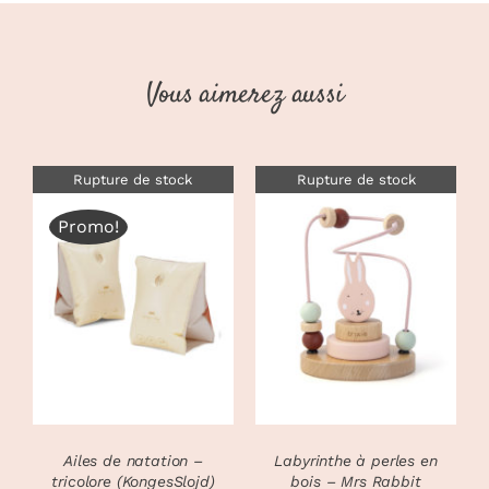
-
bleu
-
Vous aimerez aussi
Essentials
(Little
Dutch)
Rupture de stock
Rupture de stock
Promo!
DÉTAILS
DÉTAILS
Ailes de natation –
Labyrinthe à perles en
tricolore (KongesSlojd)
bois – Mrs Rabbit