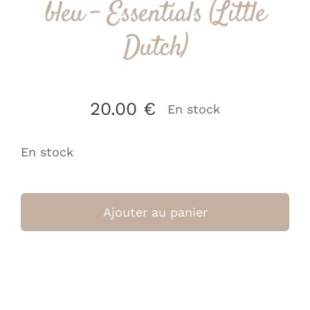
bleu – Essentials (Little
Dutch)
20.00
€
En stock
En stock
quantité
de
Ajouter au panier
Gobelets
de
salle
de
bain