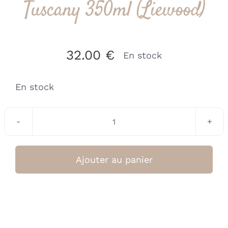
Tuscany 350ml (Liewood)
32.00
€
En stock
En stock
quantité
de
Gourde
Ajouter au panier
Lapin
Pale
Tuscany
350ml
(Liewood)