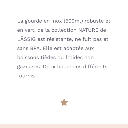
500
ml
La gourde en inox (500ml) robuste et
-
en vert, de la collection NATURE de
Pattern
Party,
LÄSSIG est résistante, ne fuit pas et
rose
sans BPA. Elle est adaptée aux
(Lassig)
boissons tièdes ou froides non
gazeuses. Deux bouchons différents
fournis.