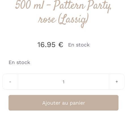
500 ml – Pattern Party,
rose (Lassig)
16.95
€
En stock
En stock
quantité
de
Gourde
Ajouter au panier
pour
enfant
inox