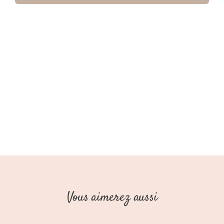
Wide
Leg
Blue
Denim
Fille
AW25
(Stains
Stories)
Vous aimerez aussi