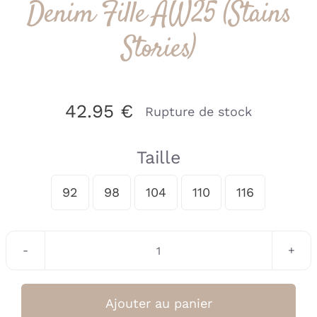
Denim Fille AW25 (Stains
Stories)
42.95
€
Rupture de stock
Taille
92
98
104
110
116

quantité
de
Jeans
Ajouter au panier