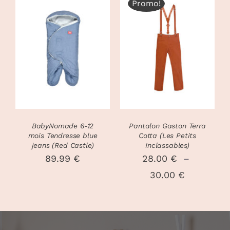
Promo!
35.00 €
à
CHOIX DES
39.00 €
CE
DÉTAILS
OPTIONS
/
PRODUIT
DÉTAILS
A
PLUSIEURS
VARIATIONS
LES
OPTIONS
PEUVENT
BabyNomade 6-12
Pantalon Gaston Terra
ÊTRE
mois Tendresse blue
Cotta (Les Petits
CHOISIES
jeans (Red Castle)
Inclassables)
SUR
89.99
€
28.00
€
–
LA
Plage
30.00
€
PAGE
DU
de
PRODUIT
prix :
28.00 €