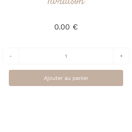
livraison
0.00
€
quantité
de
livraison
Ajouter au panier