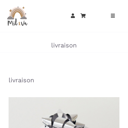
Passer
au
contenu
»
»
livraison
»
»
livraison