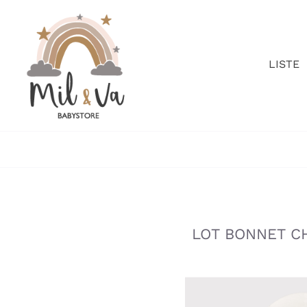
Passer
au
contenu
LISTE
»
»
LOT BONNET CH