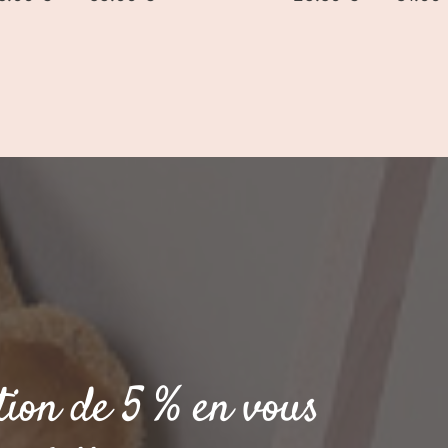
de
prix :
55.00 €
à
59.00 €
tion de 5 % en vous