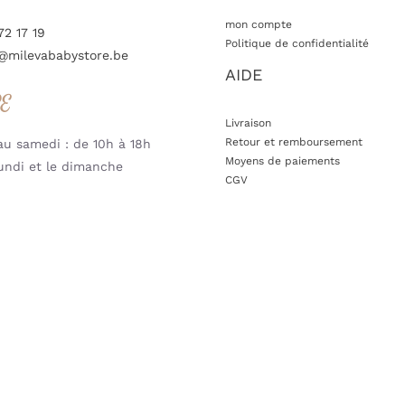
mon compte
72 17 19
Politique de confidentialité
@milevababystore.be
AIDE
RE
Livraison
Retour et remboursement
u samedi : de 10h à 18h
Moyens de paiements
undi et le dimanche
CGV