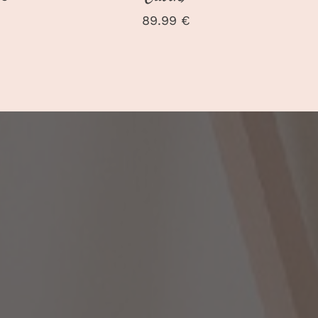
de
89.99
€
prix :
29.50 €
à
31.00 €