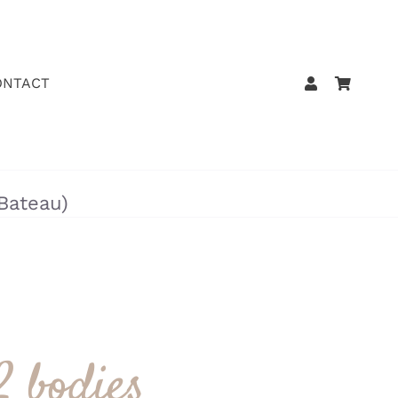
ONTACT
Bateau)
2 bodies