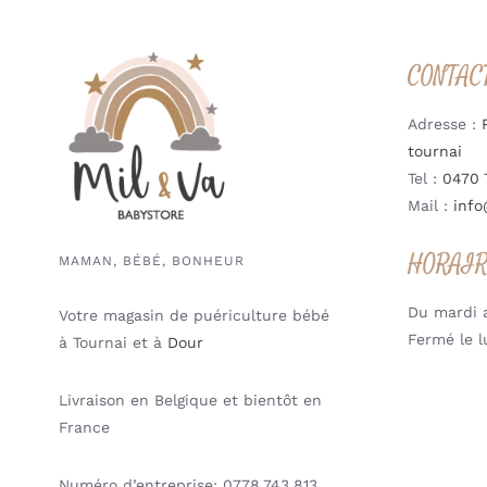
CONTAC
Adresse :
tournai
Tel :
0470 
Mail :
info
HORAI
MAMAN, BÉBÉ, BONHEUR
Du mardi a
Votre magasin de puériculture bébé
Fermé le l
à Tournai et à
Dour
Livraison en Belgique et bientôt en
France
Numéro d’entreprise: 0778.743.813