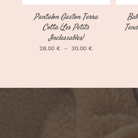
CHOISIES
SUR
Pantalon Gaston Terra
Bab
LA
PAGE
Cotta (Les Petits
Tend
DU
PRODUIT
Inclassables)
Plage
28.00
€
–
30.00
€
de
prix :
28.00 €
à
30.00 €