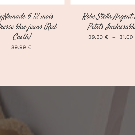
yNomade 6-12 mois
Robe Stella Argent 
resse blue jeans (Red
Petits Inclassable
Castle)
29.50
€
–
31.00
89.99
€