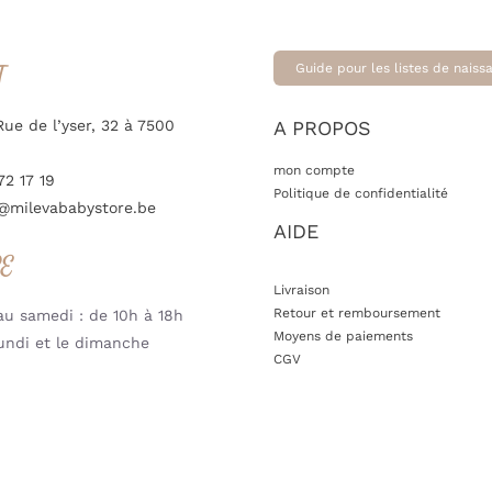
T
Guide pour les listes de naiss
Rue de l’yser, 32 à 7500
A PROPOS
mon compte
72 17 19
Politique de confidentialité
@milevababystore.be
AIDE
RE
Livraison
Retour et remboursement
u samedi : de 10h à 18h
Moyens de paiements
undi et le dimanche
CGV