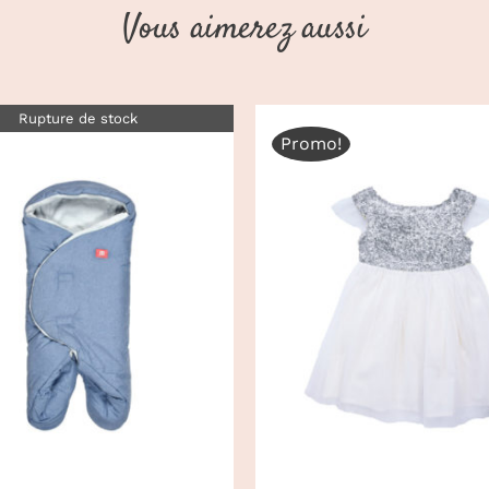
Vous aimerez aussi
Rupture de stock
Promo!
CHOIX DES OPTIONS
DÉTAILS
DÉTAILS