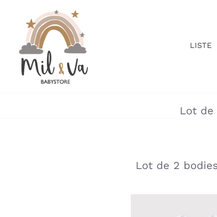
Passer
au
contenu
LISTE
Lot de
»
»
Lot de 2 bodie