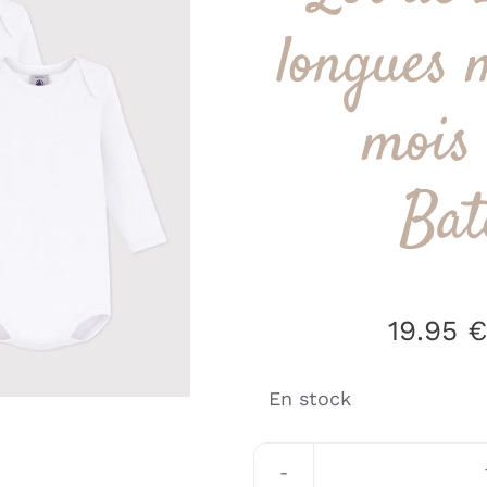
longues 
mois 
Bat
19.95
€
En stock