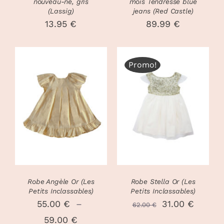
ÊTRE
nouveau-né, gris
mois Tendresse blue
CHOISIES
(Lassig)
jeans (Red Castle)
SUR
13.95
€
89.99
€
LA
PAGE
DU
PRODUIT
Promo!
CHOIX DES
CHOIX DES
CE
CE
OPTIONS
/
OPTIONS
/
PRODUIT
PRODUIT
DÉTAILS
DÉTAILS
A
A
PLUSIEURS
PLUSIEURS
VARIATIONS.
VARIATIONS
LES
LES
OPTIONS
OPTIONS
PEUVENT
PEUVENT
Robe Angèle Or (Les
Robe Stella Or (Les
ÊTRE
ÊTRE
Petits Inclassables)
Petits Inclassables)
CHOISIES
CHOISIES
Le
Le
55.00
€
–
31.00
€
62.00
€
SUR
SUR
Plage
prix
prix
59.00
€
LA
LA