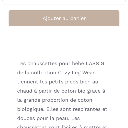
quantité
de
Lot
Ajouter au panier
de
3
chaussettes
Terry
Gots
Les chaussettes pour bébé LÄSSIG
Rayure
de la collection Cozy Leg Wear
-
Lila
tiennent les petits pieds bien au
clair
chaud à partir de coton bio grâce à
/
la grande proportion de coton
Pêche
biologique. Elles sont respirantes et
(Lassig)
douces pour la peau. Les
chaussettes sont faciles à mettre et