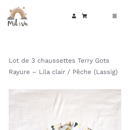
Passer
au
contenu
»
»
Lot de 3 chaussettes Terry Gots
Rayure – Lila clair / Pêche (Lassig)