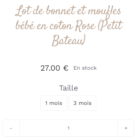
Lot de bonnet et moufles
bébé en coton Rose (Petit
Bateau)
27.00
€
En stock
Taille
1 mois
3 mois

quantité