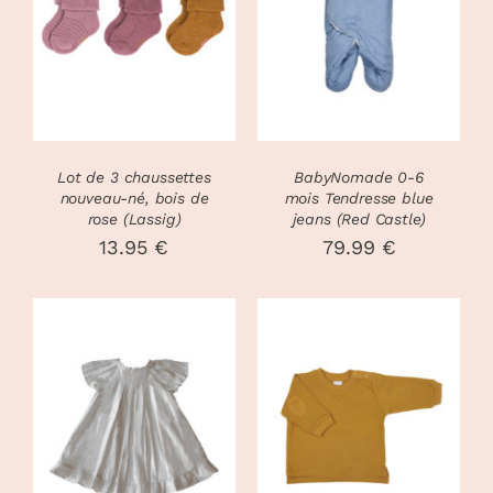
DÉTAILS
DÉTAILS
Lot de 3 chaussettes
BabyNomade 0-6
nouveau-né, bois de
mois Tendresse blue
rose (Lassig)
jeans (Red Castle)
13.95
€
79.99
€
CHOIX DES
CHOIX DES
CE
CE
OPTIONS
/
OPTIONS
/
PRODUIT
PRODUIT
DÉTAILS
DÉTAILS
A
A