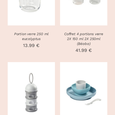
PRODUIT
DÉTAILS
A
PLUSIEURS
VARIATIONS
LES
OPTIONS
PEUVENT
Portion verre 250 ml
Coffret 4 portions verre
ÊTRE
eucalyptus
2X 150 ml 2X 250ml
CHOISIES
(Béaba)
13.99
€
SUR
41.99
€
LA
PAGE
DU
PRODUIT
CHOIX DES
CHOIX DES
CE
CE
OPTIONS
/
OPTIONS
/
PRODUIT
PRODUIT
DÉTAILS
DÉTAILS
A
A
PLUSIEURS
PLUSIEURS
VARIATIONS.
VARIATIONS