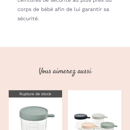
corps de bébé afin de lui garantir sa
sécurité.
Vous aimerez aussi
Rupture de stock
CHOIX DES
CE
DÉTAILS
OPTIONS
/