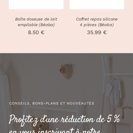
LES
LES
OPTIONS
OPTIONS
PEUVENT
PEUVENT
Boîte doseuse de lait
Coffret repas silicone
ÊTRE
ÊTRE
empilable (Béaba)
4 pièces (Béaba)
CHOISIES
CHOISIES
8.50
€
35.99
€
SUR
SUR
LA
LA
PAGE
PAGE
DU
DU
PRODUIT
PRODUIT
CONSEILS, BONS-PLANS ET NOUVEAUTÉS
Profitez d’une réduction de 5 %
en vous inscrivant à notre