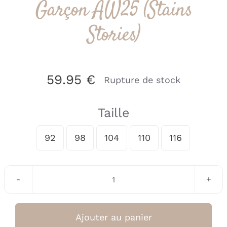
Garçon AW25 (Stains
Stories)
59.95
€
Rupture de stock
Taille
92
98
104
110
116

quantité
de
Manteau
Ajouter au panier