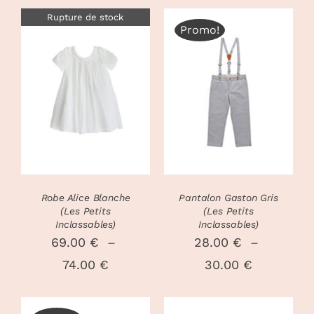
Rupture de stock
Promo!
CHOIX DES
CE
DÉTAILS
OPTIONS
/
PRODUIT
DÉTAILS
A
PLUSIEURS
VARIATIONS
LES
OPTIONS
PEUVENT
Robe Alice Blanche
Pantalon Gaston Gris
ÊTRE
(Les Petits
(Les Petits
CHOISIES
Inclassables)
Inclassables)
SUR
69.00
€
–
28.00
€
–
LA
Plage
Plage
74.00
€
30.00
€
PAGE
DU
de
de
PRODUIT
prix :
prix :