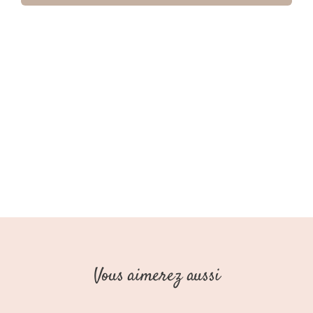
Réversible
Army
Garçon
AW25
(Stains
Stories)
Vous aimerez aussi