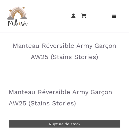
Passer
au
contenu
»
»
Manteau Réversible Army Garçon
AW25 (Stains Stories)
»
»
Manteau Réversible Army Garçon
AW25 (Stains Stories)
Rupture de stock