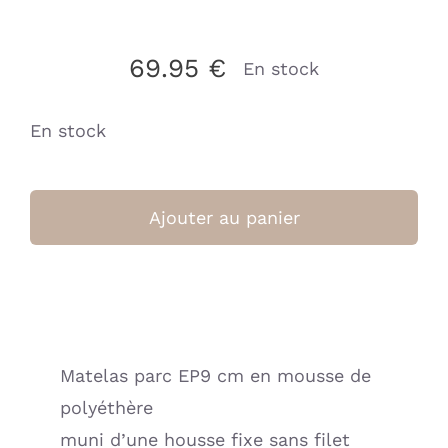
69.95
€
En stock
En stock
quantité
de
Ajouter au panier
Matelas
de
parc
93x73x10
(Quax)
Matelas parc EP9 cm en mousse de
polyéthère
muni d’une housse fixe sans filet