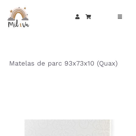
Passer
au
contenu
»
»
Matelas de parc 93x73x10 (Quax)