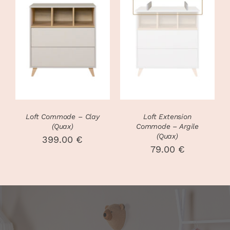
était :
est :
27.00 €.
14.00 €
DÉTAILS
DÉTAILS
Loft Commode – Clay
Loft Extension
(Quax)
Commode – Argile
(Quax)
399.00
€
79.00
€