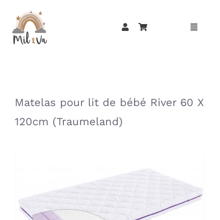
Passer
au
contenu
»
»
Matelas pour lit de bébé River 60 X
120cm (Traumeland)