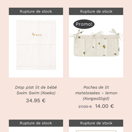
Rupture de stock
Rupture de stock
Promo!
DÉTAILS
DÉTAILS
Drap plat lit de bébé
Poches de lit
Swim Swim (Koeka)
matelassées – lemon
(KongesSlojd)
34.95
€
Le
Le
14.00
€
27.00
€
prix
prix
Rupture de stock
Rupture de stock
initial
actuel