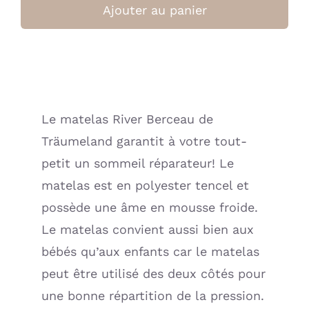
de
Ajouter au panier
Matelas
pour
lit
de
bébé
Le matelas River Berceau de
River
Träumeland garantit à votre tout-
60
X
petit un sommeil réparateur! Le
120cm
matelas est en polyester tencel et
(Traumeland)
possède une âme en mousse froide.
Le matelas convient aussi bien aux
bébés qu’aux enfants car le matelas
peut être utilisé des deux côtés pour
une bonne répartition de la pression.