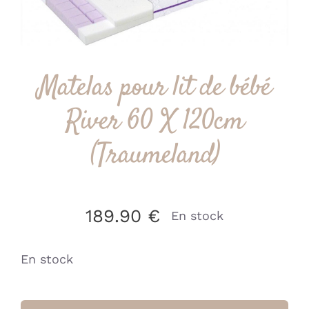
Matelas pour lit de bébé
River 60 X 120cm
(Traumeland)
189.90
€
En stock
En stock
quantité