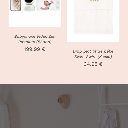
PANIER
/
44.90 €
DÉTAILS
DÉTAILS
Babyphone Vidéo Zen
Premium (Béaba)
199.99
€
Drap plat lit de bébé
Swim Swim (Koeka)
34.95
€