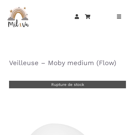
Passer
au
contenu
»
»
Veilleuse – Moby medium (Flow)
Rupture de stock