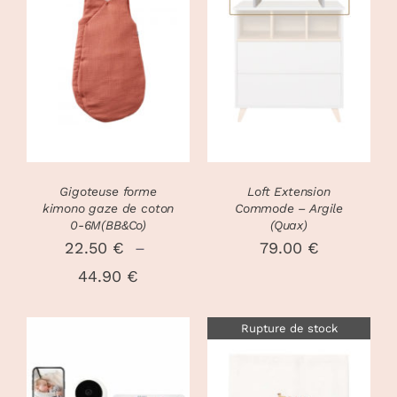
CHOIX DES
CE
OPTIONS
/
DÉTAILS
PRODUIT
DÉTAILS
A
PLUSIEURS
VARIATIONS.
LES
OPTIONS
PEUVENT
Gigoteuse forme
Loft Extension
ÊTRE
kimono gaze de coton
Commode – Argile
CHOISIES
0-6M(BB&Co)
(Quax)
SUR
22.50
€
–
79.00
€
LA
Plage
44.90
€
PAGE
DU
de
PRODUIT
Rupture de stock
prix :
22.50 €
AJOUTER AU
à