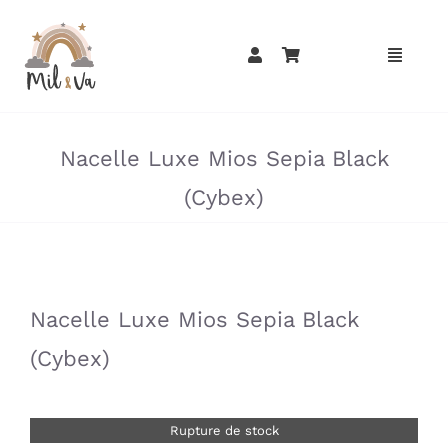
Passer
au
contenu
»
»
Nacelle Luxe Mios Sepia Black
(Cybex)
»
»
Nacelle Luxe Mios Sepia Black
(Cybex)
Rupture de stock